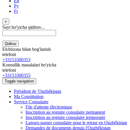
En
Ру
Fr
×
Sayt bo'yicha qidiruv...
Qidiruv
Elchixona bilan bog'lanish
telefoni
+33153300353
Konsullik masalalari bo'yicha
telefoni
+33153300355
Toggle navigation
Président de 'Ouzbékistan
Ma Constitution
Service Consulaire
File d'attente électronique
Inscription au registre consulaire permanent
Inscription au registre consulaire temporaire
Laissez-passer consulaire pour le retour en Ouzbékistan
Demandes de documents depuis l'Ouzbékistan