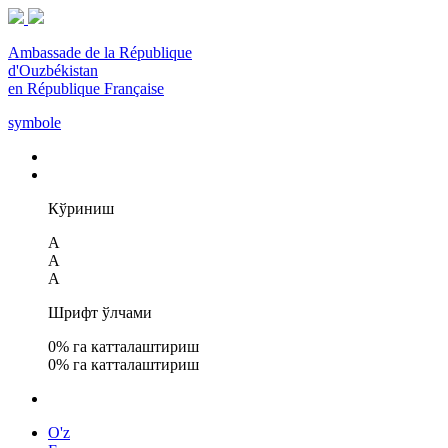
Ambassade de la République
d'Ouzbékistan
en République Française
symbole
Кўриниш
A
A
A
Шрифт ўлчами
0
% га катталаштириш
0
% га катталаштириш
O'z