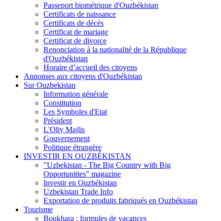
Passeport biométrique d'Ouzbékistan
Certificats de naissance
Certificats de décès
Certificat de mariage
Certificat de divorce
Renonciation à la nationalité de la République
d'Ouzbékistan
Horaire d’accueil des citoyens
Annonses aux citoyens d'Ouzbékistan
Sur Ouzbekistan
Information générale
Constitution
Les Symboles d'Etat
Président
L'Oliy Majlis
Gouvernement
Politique étrangère
INVESTIR EN OUZBÉKISTAN
"Uzbekistan - The Big Country with Big
Opportunities" magazine
Investir en Ouzbékistan
Uzbekistan Trade Info
Exportation de produits fabriqués en Ouzbékistan
Tourisme
Boukhara : formules de vacances