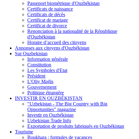
Passeport biométrique d'Ouzbékistan
Certificats de naissance
Certificats de décès
Certificat de mariage
Certificat de divorce
Renonciation à la nationalité de la République
d'Ouzbékistan
Horaire d’accueil des citoyens
Annonses aux citoyens d'Ouzbékistan
Sur Ouzbekistan
Information générale
Constitution
Les Symboles d'Etat
Président
L'Oliy Majlis
Gouvernement
Politique étrangère
INVESTIR EN OUZBÉKISTAN
"Uzbekistan - The Big Country with Big
Opportunities" magazine
Investir en Ouzbékistan
Uzbekistan Trade Info
Exportation de produits fabriqués en Ouzbékistan
Tourisme
Boukhara : formules de vacances