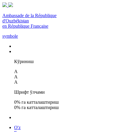
Ambassade de la République
d'Ouzbékistan
en République Française
symbole
Кўриниш
A
A
A
Шрифт ўлчами
0
% га катталаштириш
0
% га катталаштириш
O'z