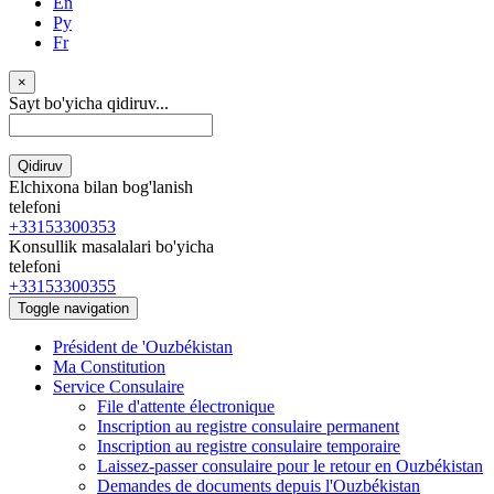
En
Ру
Fr
×
Sayt bo'yicha qidiruv...
Qidiruv
Elchixona bilan bog'lanish
telefoni
+33153300353
Konsullik masalalari bo'yicha
telefoni
+33153300355
Toggle navigation
Président de 'Ouzbékistan
Ma Constitution
Service Consulaire
File d'attente électronique
Inscription au registre consulaire permanent
Inscription au registre consulaire temporaire
Laissez-passer consulaire pour le retour en Ouzbékistan
Demandes de documents depuis l'Ouzbékistan