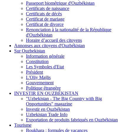
Passeport biométrique d'Ouzbékistan
Certificats de naissance
Certificats de décès
Certificat de mariage
Certificat de divorce
Renonciation à la nationalité de la République
d'Ouzbékistan
Horaire d’accueil des citoyens
Annonses aux citoyens d'Ouzbékistan
Sur Ouzbekistan
Information générale
Constitution
Les Symboles d'Etat
Président
L'Oliy Majlis
Gouvernement
Politique étrangère
INVESTIR EN OUZBÉKISTAN
"Uzbekistan - The Big Country with Big
Opportunities" magazine
Investir en Ouzbékistan
Uzbekistan Trade Info
Exportation de produits fabriqués en Ouzbékistan
Tourisme
Boukhara : formules de vacances