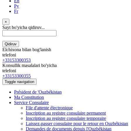
En
Ру
Fr
×
Sayt bo'yicha qidiruv...
Qidiruv
Elchixona bilan bog'lanish
telefoni
+33153300353
Konsullik masalalari bo'yicha
telefoni
+33153300355
Toggle navigation
Président de 'Ouzbékistan
Ma Constitution
Service Consulaire
File d'attente électronique
Inscription au registre consulaire permanent
Inscription au registre consulaire temporaire
Laissez-passer consulaire pour le retour en Ouzbékistan
Demandes de documents depuis l'Ouzbékistan