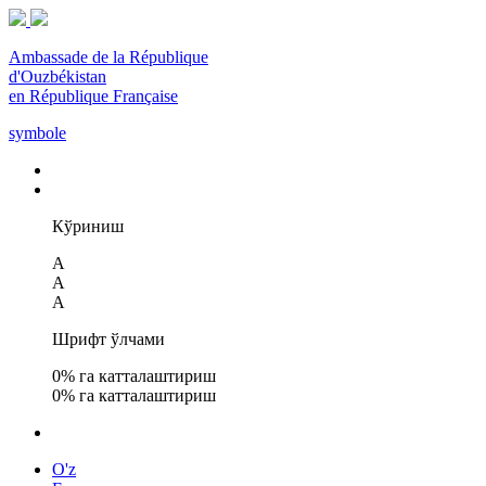
Ambassade de la République
d'Ouzbékistan
en République Française
symbole
Кўриниш
A
A
A
Шрифт ўлчами
0
% га катталаштириш
0
% га катталаштириш
O'z