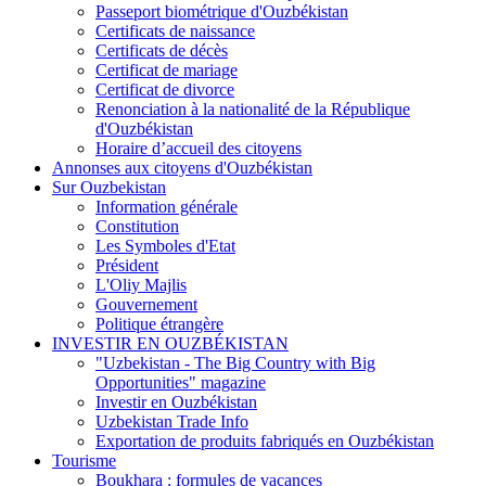
Passeport biométrique d'Ouzbékistan
Certificats de naissance
Certificats de décès
Certificat de mariage
Certificat de divorce
Renonciation à la nationalité de la République
d'Ouzbékistan
Horaire d’accueil des citoyens
Annonses aux citoyens d'Ouzbékistan
Sur Ouzbekistan
Information générale
Constitution
Les Symboles d'Etat
Président
L'Oliy Majlis
Gouvernement
Politique étrangère
INVESTIR EN OUZBÉKISTAN
"Uzbekistan - The Big Country with Big
Opportunities" magazine
Investir en Ouzbékistan
Uzbekistan Trade Info
Exportation de produits fabriqués en Ouzbékistan
Tourisme
Boukhara : formules de vacances