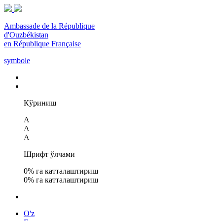
Ambassade de la République
d'Ouzbékistan
en République Française
symbole
Кўриниш
A
A
A
Шрифт ўлчами
0
% га катталаштириш
0
% га катталаштириш
O'z