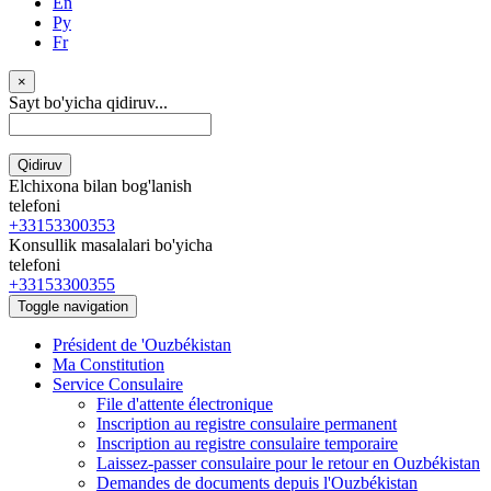
En
Ру
Fr
×
Sayt bo'yicha qidiruv...
Qidiruv
Elchixona bilan bog'lanish
telefoni
+33153300353
Konsullik masalalari bo'yicha
telefoni
+33153300355
Toggle navigation
Président de 'Ouzbékistan
Ma Constitution
Service Consulaire
File d'attente électronique
Inscription au registre consulaire permanent
Inscription au registre consulaire temporaire
Laissez-passer consulaire pour le retour en Ouzbékistan
Demandes de documents depuis l'Ouzbékistan