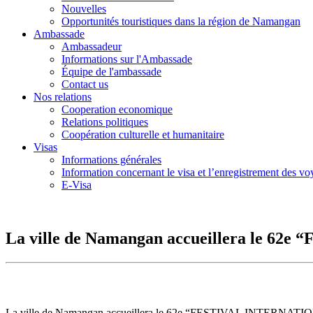
Nouvelles
Opportunités touristiques dans la région de Namangan
Ambassade
Ambassadeur
Informations sur l'Ambassade
Équipe de l'ambassade
Contact us
Nos relations
Cooperation economique
Relations politiques
Coopération culturelle et humanitaire
Visas
Informations générales
Information concernant le visa et l’enregistrement des v
E-Visa
La ville de Namangan accueillera le 6
La ville de Namangan accueillera le 62e “FESTIVAL INTERNATI