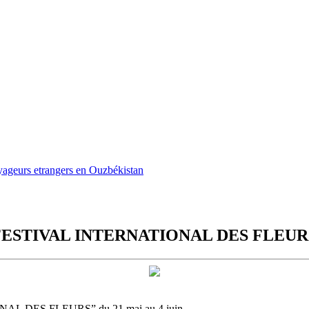
oyageurs etrangers en Ouzbékistan
2e “FESTIVAL INTERNATIONAL DES FLEURS” 
ONAL DES FLEURS” du 21 mai au 4 juin.