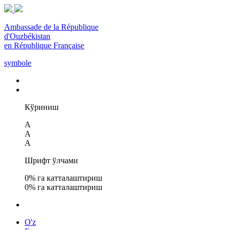
Ambassade de la République
d'Ouzbékistan
en République Française
symbole
Кўриниш
A
A
A
Шрифт ўлчами
0
% га катталаштириш
0
% га катталаштириш
O'z