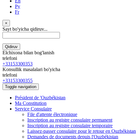
En
Ру
Fr
×
Sayt bo'yicha qidiruv...
Qidiruv
Elchixona bilan bog'lanish
telefoni
+33153300353
Konsullik masalalari bo'yicha
telefoni
+33153300355
Toggle navigation
Président de 'Ouzbékistan
Ma Constitution
Service Consulaire
File d'attente électronique
Inscription au registre consulaire permanent
Inscription au registre consulaire temporaire
Laissez-passer consulaire pour le retour en Ouzbékistan
Demandes de documents depuis l'Ouzbékistan