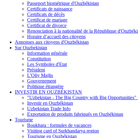
Passeport biométrique d'Ouzbékistan
Certificats de naissance
Certificats de décès
Certificat de mariage
Certificat de divorce
Renonciation à la nationalité de la République d'Ouzbéki
Horaire d’accueil des citoyens
Annonses aux citoyens d'Ouzbékistan
Sur Ouzbekistan
Information générale
Constitution
Les Symboles d'Etat
Président
L'Oliy Majlis
Gouvernement
Politique étrangère
INVESTIR EN OUZBÉKISTAN
"Uzbekistan - The Big Country with Big Opportunities"
Investir en Ouzbékistan
Uzbekistan Trade Info
Exportation de produits fabriqués en Ouzbékistan
Tourisme
Boukhara : formules de vacances
Visiting card of Surkhandarya region
Tourisme en Ouzbékistan