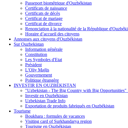
Passeport biométrique d'Ouzbékistan
Certificats de naissance
Certificats de décès
Certificat de mariage
Certificat de divorce
Renonciation à la nationalité de la République d'Ouzbéki
Horaire d’accueil des citoyens
Annonses aux citoyens d'Ouzbékistan
Sur Ouzbekistan
Information générale
Constitution
Les Symboles d'Etat
Président
L'Oliy Majlis
Gouvernement
Politique étrangère
INVESTIR EN OUZBÉKISTAN
"Uzbekistan - The Big Country with Big Opportunities"
Investir en Ouzbékistan
Uzbekistan Trade Info
Exportation de produits fabriqués en Ouzbékistan
Tourisme
Boukhara : formules de vacances
Visiting card of Surkhandarya region
Tourisme en Ouzbékistan