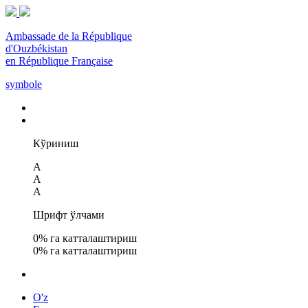
Ambassade de la République
d'Ouzbékistan
en République Française
symbole
Кўриниш
A
A
A
Шрифт ўлчами
0
% га катталаштириш
0
% га катталаштириш
O'z