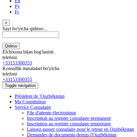
En
Ру
Fr
×
Sayt bo'yicha qidiruv...
Qidiruv
Elchixona bilan bog'lanish
telefoni
+33153300353
Konsullik masalalari bo'yicha
telefoni
+33153300355
Toggle navigation
Président de 'Ouzbékistan
Ma Constitution
Service Consulaire
File d'attente électronique
Inscription au registre consulaire permanent
Inscription au registre consulaire temporaire
Laissez-passer consulaire pour le retour en Ouzbékistan
Demandes de documents depuis l'Ouzbékistan