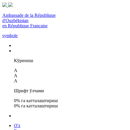
Ambassade de la République
d'Ouzbékistan
en République Française
symbole
Кўриниш
A
A
A
Шрифт ўлчами
0
% га катталаштириш
0
% га катталаштириш
O'z