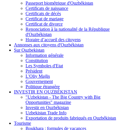
Passeport biométrique d'Ouzbékistan
Certificats de naissance
Certificats de décès
Certificat de mariage
Certificat de divorce
Renonciation à la nationalité de la République
d'Ouzbékistan
Horaire d’accueil des citoyens
Annonses aux citoyens d'Ouzbékistan
Sur Ouzbekistan
Information générale
Constitution
Les Symboles d'Etat
Président
L'Oliy Majlis
Gouvernement
Politique étrangère
INVESTIR EN OUZBÉKISTAN
"Uzbekistan - The Big Country with Big
Opportunities" magazine
Investir en Ouzbékistan
Uzbekistan Trade Info
Exportation de produits fabriqués en Ouzbékistan
Tourisme
Boukhara : formules de vacances