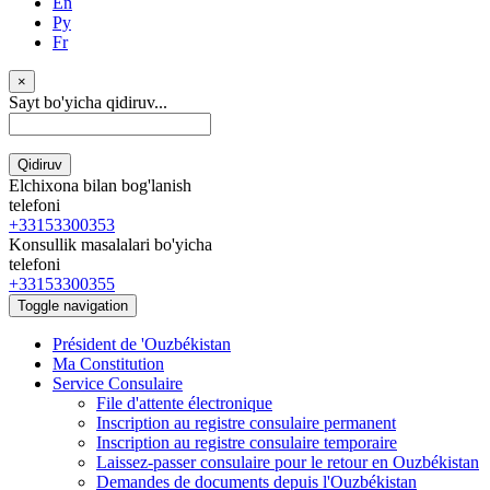
En
Ру
Fr
×
Sayt bo'yicha qidiruv...
Qidiruv
Elchixona bilan bog'lanish
telefoni
+33153300353
Konsullik masalalari bo'yicha
telefoni
+33153300355
Toggle navigation
Président de 'Ouzbékistan
Ma Constitution
Service Consulaire
File d'attente électronique
Inscription au registre consulaire permanent
Inscription au registre consulaire temporaire
Laissez-passer consulaire pour le retour en Ouzbékistan
Demandes de documents depuis l'Ouzbékistan