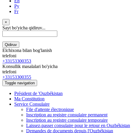
En
Ру
Fr
×
Sayt bo'yicha qidiruv...
Qidiruv
Elchixona bilan bog'lanish
telefoni
+33153300353
Konsullik masalalari bo'yicha
telefoni
+33153300355
Toggle navigation
Président de 'Ouzbékistan
Ma Constitution
Service Consulaire
File d'attente électronique
Inscription au registre consulaire permanent
Inscription au registre consulaire temporaire
Laissez-passer consulaire pour le retour en Ouzbékistan
Demandes de documents depuis l'Ouzbékistan