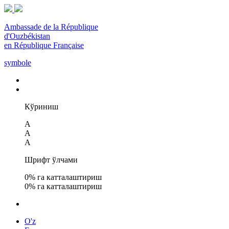
Ambassade de la République
d'Ouzbékistan
en République Française
symbole
Кўриниш
A
A
A
Шрифт ўлчами
0
% га катталаштириш
0
% га катталаштириш
O'z