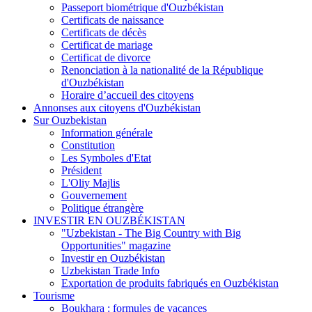
Passeport biométrique d'Ouzbékistan
Certificats de naissance
Certificats de décès
Certificat de mariage
Certificat de divorce
Renonciation à la nationalité de la République
d'Ouzbékistan
Horaire d’accueil des citoyens
Annonses aux citoyens d'Ouzbékistan
Sur Ouzbekistan
Information générale
Constitution
Les Symboles d'Etat
Président
L'Oliy Majlis
Gouvernement
Politique étrangère
INVESTIR EN OUZBÉKISTAN
"Uzbekistan - The Big Country with Big
Opportunities" magazine
Investir en Ouzbékistan
Uzbekistan Trade Info
Exportation de produits fabriqués en Ouzbékistan
Tourisme
Boukhara : formules de vacances