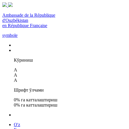
Ambassade de la République
d'Ouzbékistan
en République Française
symbole
Кўриниш
A
A
A
Шрифт ўлчами
0
% га катталаштириш
0
% га катталаштириш
O'z