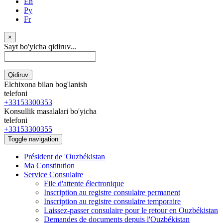
En
Ру
Fr
×
Sayt bo'yicha qidiruv...
Qidiruv
Elchixona bilan bog'lanish
telefoni
+33153300353
Konsullik masalalari bo'yicha
telefoni
+33153300355
Toggle navigation
Président de 'Ouzbékistan
Ma Constitution
Service Consulaire
File d'attente électronique
Inscription au registre consulaire permanent
Inscription au registre consulaire temporaire
Laissez-passer consulaire pour le retour en Ouzbékistan
Demandes de documents depuis l'Ouzbékistan