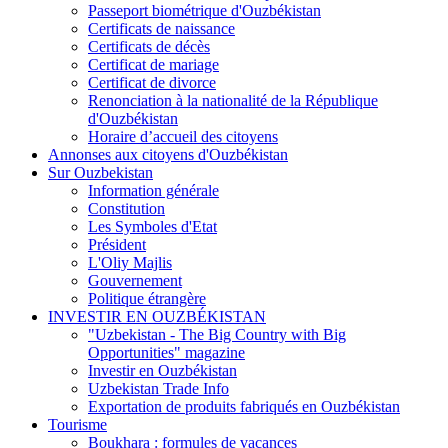
Passeport biométrique d'Ouzbékistan
Certificats de naissance
Certificats de décès
Certificat de mariage
Certificat de divorce
Renonciation à la nationalité de la République
d'Ouzbékistan
Horaire d’accueil des citoyens
Annonses aux citoyens d'Ouzbékistan
Sur Ouzbekistan
Information générale
Constitution
Les Symboles d'Etat
Président
L'Oliy Majlis
Gouvernement
Politique étrangère
INVESTIR EN OUZBÉKISTAN
"Uzbekistan - The Big Country with Big
Opportunities" magazine
Investir en Ouzbékistan
Uzbekistan Trade Info
Exportation de produits fabriqués en Ouzbékistan
Tourisme
Boukhara : formules de vacances