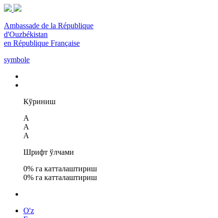
Ambassade de la République
d'Ouzbékistan
en République Française
symbole
Кўриниш
A
A
A
Шрифт ўлчами
0
% га катталаштириш
0
% га катталаштириш
O'z