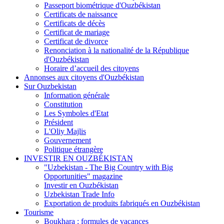
Passeport biométrique d'Ouzbékistan
Certificats de naissance
Certificats de décès
Certificat de mariage
Certificat de divorce
Renonciation à la nationalité de la République
d'Ouzbékistan
Horaire d’accueil des citoyens
Annonses aux citoyens d'Ouzbékistan
Sur Ouzbekistan
Information générale
Constitution
Les Symboles d'Etat
Président
L'Oliy Majlis
Gouvernement
Politique étrangère
INVESTIR EN OUZBÉKISTAN
"Uzbekistan - The Big Country with Big
Opportunities" magazine
Investir en Ouzbékistan
Uzbekistan Trade Info
Exportation de produits fabriqués en Ouzbékistan
Tourisme
Boukhara : formules de vacances