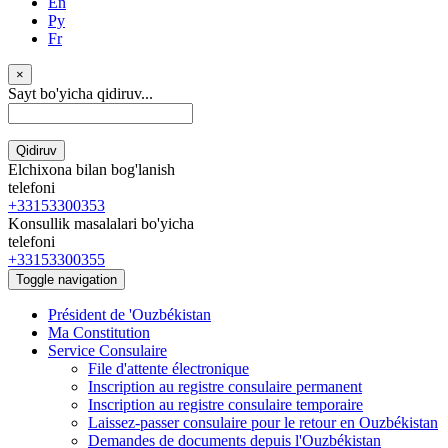
En
Ру
Fr
×
Sayt bo'yicha qidiruv...
Qidiruv
Elchixona bilan bog'lanish
telefoni
+33153300353
Konsullik masalalari bo'yicha
telefoni
+33153300355
Toggle navigation
Président de 'Ouzbékistan
Ma Constitution
Service Consulaire
File d'attente électronique
Inscription au registre consulaire permanent
Inscription au registre consulaire temporaire
Laissez-passer consulaire pour le retour en Ouzbékistan
Demandes de documents depuis l'Ouzbékistan