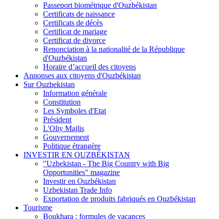
Passeport biométrique d'Ouzbékistan
Certificats de naissance
Certificats de décès
Certificat de mariage
Certificat de divorce
Renonciation à la nationalité de la République
d'Ouzbékistan
Horaire d’accueil des citoyens
Annonses aux citoyens d'Ouzbékistan
Sur Ouzbekistan
Information générale
Constitution
Les Symboles d'Etat
Président
L'Oliy Majlis
Gouvernement
Politique étrangère
INVESTIR EN OUZBÉKISTAN
"Uzbekistan - The Big Country with Big
Opportunities" magazine
Investir en Ouzbékistan
Uzbekistan Trade Info
Exportation de produits fabriqués en Ouzbékistan
Tourisme
Boukhara : formules de vacances