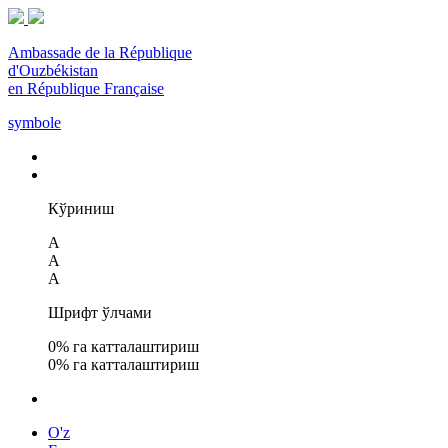
Ambassade de la République
d'Ouzbékistan
en République Française
symbole
Кўриниш
A
A
A
Шрифт ўлчами
0
% га катталаштириш
0
% га катталаштириш
O'z