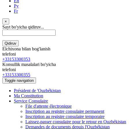
En
Ру
Fr
×
Sayt bo'yicha qidiruv...
Qidiruv
Elchixona bilan bog'lanish
telefoni
+33153300353
Konsullik masalalari bo'yicha
telefoni
+33153300355
Toggle navigation
Président de 'Ouzbékistan
Ma Constitution
Service Consulaire
File d'attente électronique
Inscription au registre consulaire permanent
Inscription au registre consulaire temporaire
Laissez-passer consulaire pour le retour en Ouzbékistan
Demandes de documents depuis l'Ouzbékistan