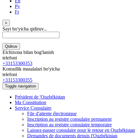
En
Ру
Fr
×
Sayt bo'yicha qidiruv...
Qidiruv
Elchixona bilan bog'lanish
telefoni
+33153300353
Konsullik masalalari bo'yicha
telefoni
+33153300355
Toggle navigation
Président de 'Ouzbékistan
Ma Constitution
Service Consulaire
File d'attente électronique
Inscription au registre consulaire permanent
Inscription au registre consulaire temporaire
Laissez-passer consulaire pour le retour en Ouzbékistan
Demandes de documents depuis l'Ouzbékistan