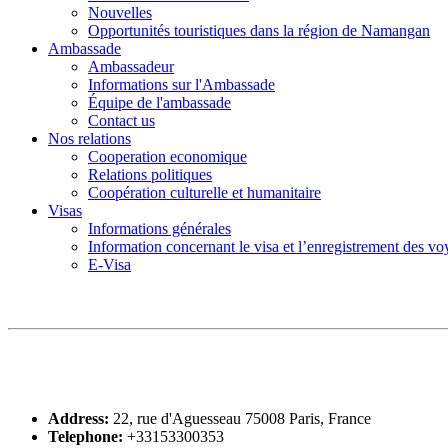
Nouvelles
Opportunités touristiques dans la région de Namangan
Ambassade
Ambassadeur
Informations sur l'Ambassade
Équipe de l'ambassade
Contact us
Nos relations
Cooperation economique
Relations politiques
Coopération culturelle et humanitaire
Visas
Informations générales
Information concernant le visa et l’enregistrement des v
E-Visa
Address:
22, rue d'Aguesseau 75008 Paris, France
Telephone:
+33153300353