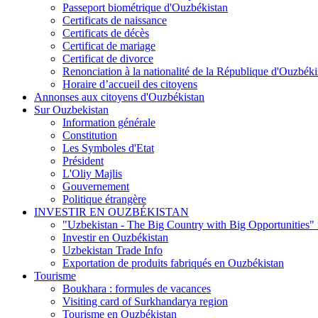
Passeport biométrique d'Ouzbékistan
Certificats de naissance
Certificats de décès
Certificat de mariage
Certificat de divorce
Renonciation à la nationalité de la République d'Ouzbéki
Horaire d’accueil des citoyens
Annonses aux citoyens d'Ouzbékistan
Sur Ouzbekistan
Information générale
Constitution
Les Symboles d'Etat
Président
L'Oliy Majlis
Gouvernement
Politique étrangère
INVESTIR EN OUZBÉKISTAN
"Uzbekistan - The Big Country with Big Opportunities"
Investir en Ouzbékistan
Uzbekistan Trade Info
Exportation de produits fabriqués en Ouzbékistan
Tourisme
Boukhara : formules de vacances
Visiting card of Surkhandarya region
Tourisme en Ouzbékistan