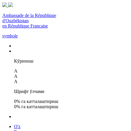
Ambassade de la République
d'Ouzbékistan
en République Française
symbole
Кўриниш
A
A
A
Шрифт ўлчами
0
% га катталаштириш
0
% га катталаштириш
O'z