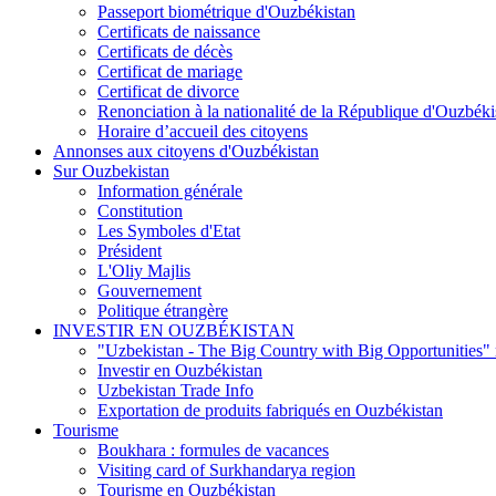
Passeport biométrique d'Ouzbékistan
Certificats de naissance
Certificats de décès
Certificat de mariage
Certificat de divorce
Renonciation à la nationalité de la République d'Ouzbéki
Horaire d’accueil des citoyens
Annonses aux citoyens d'Ouzbékistan
Sur Ouzbekistan
Information générale
Constitution
Les Symboles d'Etat
Président
L'Oliy Majlis
Gouvernement
Politique étrangère
INVESTIR EN OUZBÉKISTAN
"Uzbekistan - The Big Country with Big Opportunities"
Investir en Ouzbékistan
Uzbekistan Trade Info
Exportation de produits fabriqués en Ouzbékistan
Tourisme
Boukhara : formules de vacances
Visiting card of Surkhandarya region
Tourisme en Ouzbékistan