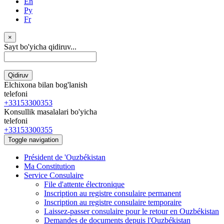
En
Ру
Fr
×
Sayt bo'yicha qidiruv...
Qidiruv
Elchixona bilan bog'lanish
telefoni
+33153300353
Konsullik masalalari bo'yicha
telefoni
+33153300355
Toggle navigation
Président de 'Ouzbékistan
Ma Constitution
Service Consulaire
File d'attente électronique
Inscription au registre consulaire permanent
Inscription au registre consulaire temporaire
Laissez-passer consulaire pour le retour en Ouzbékistan
Demandes de documents depuis l'Ouzbékistan