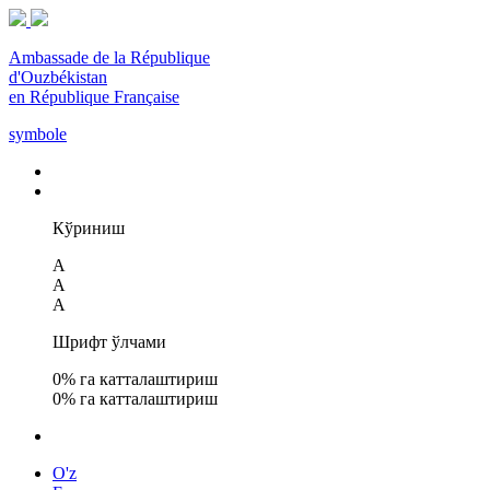
Ambassade de la République
d'Ouzbékistan
en République Française
symbole
Кўриниш
A
A
A
Шрифт ўлчами
0
% га катталаштириш
0
% га катталаштириш
O'z