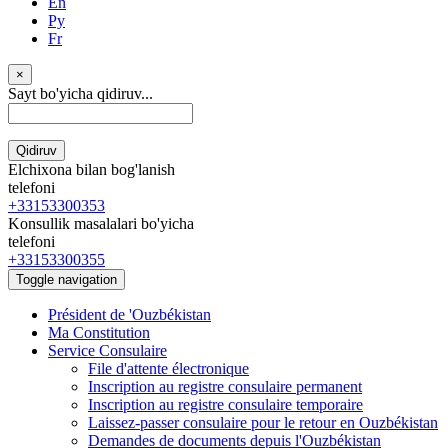
En
Ру
Fr
×
Sayt bo'yicha qidiruv...
Qidiruv
Elchixona bilan bog'lanish
telefoni
+33153300353
Konsullik masalalari bo'yicha
telefoni
+33153300355
Toggle navigation
Président de 'Ouzbékistan
Ma Constitution
Service Consulaire
File d'attente électronique
Inscription au registre consulaire permanent
Inscription au registre consulaire temporaire
Laissez-passer consulaire pour le retour en Ouzbékistan
Demandes de documents depuis l'Ouzbékistan