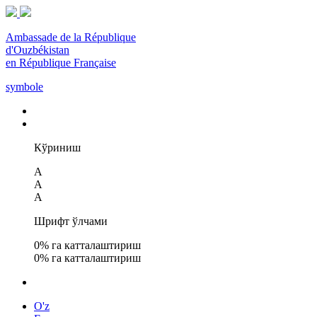
Ambassade de la République
d'Ouzbékistan
en République Française
symbole
Кўриниш
A
A
A
Шрифт ўлчами
0
% га катталаштириш
0
% га катталаштириш
O'z