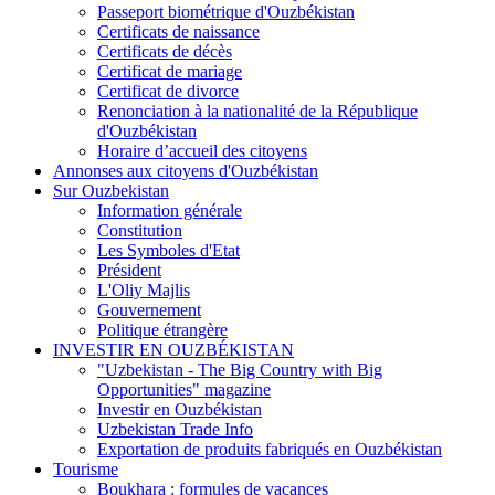
Passeport biométrique d'Ouzbékistan
Certificats de naissance
Certificats de décès
Certificat de mariage
Certificat de divorce
Renonciation à la nationalité de la République
d'Ouzbékistan
Horaire d’accueil des citoyens
Annonses aux citoyens d'Ouzbékistan
Sur Ouzbekistan
Information générale
Constitution
Les Symboles d'Etat
Président
L'Oliy Majlis
Gouvernement
Politique étrangère
INVESTIR EN OUZBÉKISTAN
"Uzbekistan - The Big Country with Big
Opportunities" magazine
Investir en Ouzbékistan
Uzbekistan Trade Info
Exportation de produits fabriqués en Ouzbékistan
Tourisme
Boukhara : formules de vacances