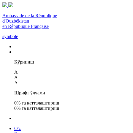
Ambassade de la République
d'Ouzbékistan
en République Française
symbole
Кўриниш
A
A
A
Шрифт ўлчами
0
% га катталаштириш
0
% га катталаштириш
O'z