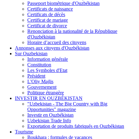
Passeport biométrique d'Ouzbékistan
Certificats de naissance
Certificats de décès
Certificat de mariage
Certificat de divorce
Renonciation à la nationalité de la République
d'Ouzbékistan
Horaire d’accueil des citoyens
Annonses aux citoyens d'Ouzbékistan
Sur Ouzbekistan
Information générale
Constitution
Les Symboles d'Etat
Président
L'Oliy Majlis
Gouvernement
Politique étrangère
INVESTIR EN OUZBÉKISTAN
"Uzbekistan - The Big Country with Big
Opportunities" magazine
Investir en Ouzbékistan
Uzbekistan Trade Info
Exportation de produits fabriqués en Ouzbékistan
Tourisme
Boukhara : formules de vacances