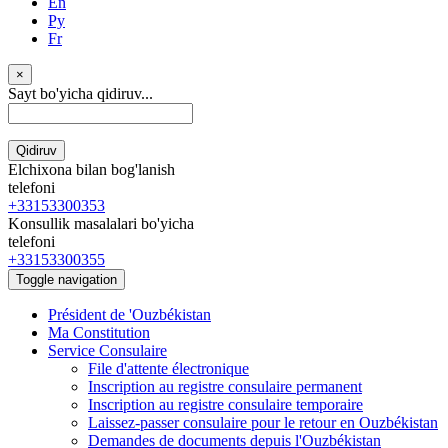
En
Ру
Fr
×
Sayt bo'yicha qidiruv...
Qidiruv
Elchixona bilan bog'lanish
telefoni
+33153300353
Konsullik masalalari bo'yicha
telefoni
+33153300355
Toggle navigation
Président de 'Ouzbékistan
Ma Constitution
Service Consulaire
File d'attente électronique
Inscription au registre consulaire permanent
Inscription au registre consulaire temporaire
Laissez-passer consulaire pour le retour en Ouzbékistan
Demandes de documents depuis l'Ouzbékistan