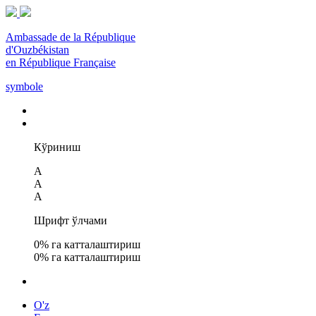
Ambassade de la République
d'Ouzbékistan
en République Française
symbole
Кўриниш
A
A
A
Шрифт ўлчами
0
% га катталаштириш
0
% га катталаштириш
O'z