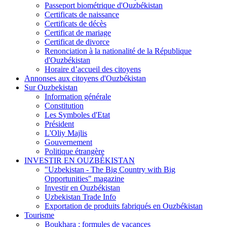
Passeport biométrique d'Ouzbékistan
Certificats de naissance
Certificats de décès
Certificat de mariage
Certificat de divorce
Renonciation à la nationalité de la République
d'Ouzbékistan
Horaire d’accueil des citoyens
Annonses aux citoyens d'Ouzbékistan
Sur Ouzbekistan
Information générale
Constitution
Les Symboles d'Etat
Président
L'Oliy Majlis
Gouvernement
Politique étrangère
INVESTIR EN OUZBÉKISTAN
"Uzbekistan - The Big Country with Big
Opportunities" magazine
Investir en Ouzbékistan
Uzbekistan Trade Info
Exportation de produits fabriqués en Ouzbékistan
Tourisme
Boukhara : formules de vacances