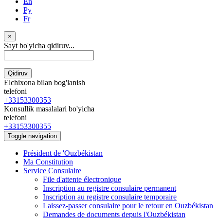
En
Ру
Fr
×
Sayt bo'yicha qidiruv...
Qidiruv
Elchixona bilan bog'lanish
telefoni
+33153300353
Konsullik masalalari bo'yicha
telefoni
+33153300355
Toggle navigation
Président de 'Ouzbékistan
Ma Constitution
Service Consulaire
File d'attente électronique
Inscription au registre consulaire permanent
Inscription au registre consulaire temporaire
Laissez-passer consulaire pour le retour en Ouzbékistan
Demandes de documents depuis l'Ouzbékistan