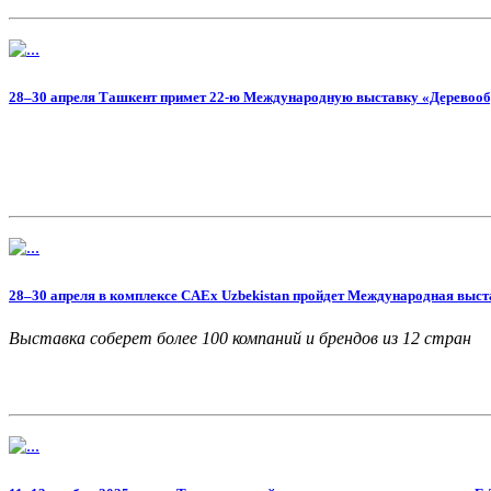
28–30 апреля Ташкент примет 22-ю Международную выставку «Деревообр
28–30 апреля в комплексе CAEx Uzbekistan пройдет Международная выста
Выставка соберет более 100 компаний и брендов из 12 стран