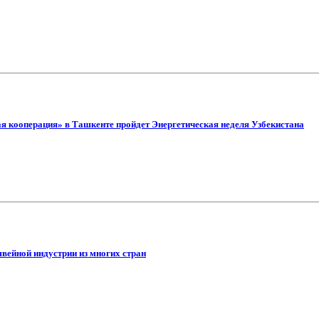
я кооперация» в Ташкенте пройдет Энергетическая неделя Узбекистана
вейной индустрии из многих стран