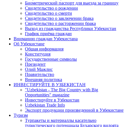
Биометрический паспорт для выезда за границу
Свидетельство о рождении
Свидетельство о смерти
Свидетельство о заключении брака
Свидетельство о расторжении брака
Выход из гражданства Республики Узбекистан
График приёма граждан
Вниманию граждан Узбекистана
Об Узбекистане
Общая информация
Конституция
Государственные символы
Президент
Олий Мажлис
Правительство
Внешняя политика
ИНВЕСТИРУЙТЕ В УЗБЕКИСТАН
"Uzbekistan - The Big Country with Big
Opportunities" magazine
Инвестируйте в Узбекистан
Uzbekistan Trade Info
Экспорт продукции произведенной в Узбекистане
Туризм
Турпакеты и материаллы касательно
туристического потенциала Бухарского вилоята