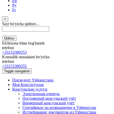
En
Ру
Fr
×
Sayt bo'yicha qidiruv...
Qidiruv
Elchixona bilan bog'lanish
telefoni
+33153300353
Konsullik masalalari bo'yicha
telefoni
+33153300355
Toggle navigation
Президент Узбекистана
Моя Конституция
Консульские услуги
Электронная очередь
Постоянный консульский учёт
Временный консульский учёт
Сертификат на возвращение в Узбекистан
Истребование документов из Узбекистана