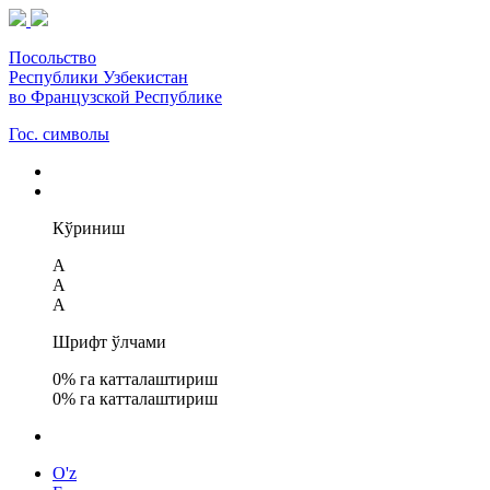
Посольство
Республики Узбекистан
во Французской Республике
Гос. символы
Кўриниш
A
A
A
Шрифт ўлчами
0
% га катталаштириш
0
% га катталаштириш
O'z