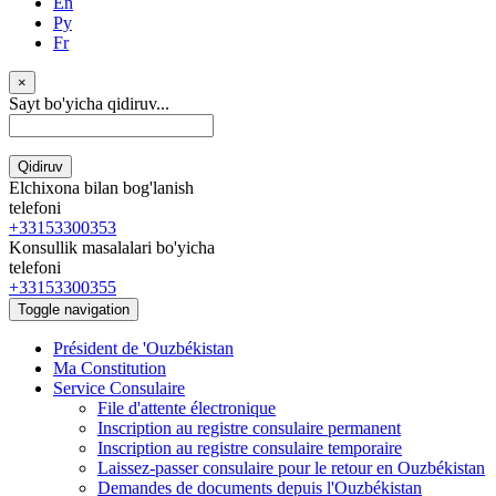
En
Ру
Fr
×
Sayt bo'yicha qidiruv...
Qidiruv
Elchixona bilan bog'lanish
telefoni
+33153300353
Konsullik masalalari bo'yicha
telefoni
+33153300355
Toggle navigation
Président de 'Ouzbékistan
Ma Constitution
Service Consulaire
File d'attente électronique
Inscription au registre consulaire permanent
Inscription au registre consulaire temporaire
Laissez-passer consulaire pour le retour en Ouzbékistan
Demandes de documents depuis l'Ouzbékistan