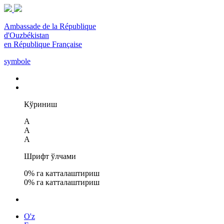
Ambassade de la République
d'Ouzbékistan
en République Française
symbole
Кўриниш
A
A
A
Шрифт ўлчами
0
% га катталаштириш
0
% га катталаштириш
O'z