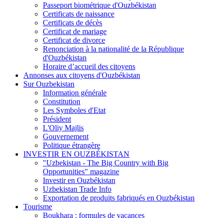
Passeport biométrique d'Ouzbékistan
Certificats de naissance
Certificats de décès
Certificat de mariage
Certificat de divorce
Renonciation à la nationalité de la République
d'Ouzbékistan
Horaire d’accueil des citoyens
Annonses aux citoyens d'Ouzbékistan
Sur Ouzbekistan
Information générale
Constitution
Les Symboles d'Etat
Président
L'Oliy Majlis
Gouvernement
Politique étrangère
INVESTIR EN OUZBÉKISTAN
"Uzbekistan - The Big Country with Big
Opportunities" magazine
Investir en Ouzbékistan
Uzbekistan Trade Info
Exportation de produits fabriqués en Ouzbékistan
Tourisme
Boukhara : formules de vacances