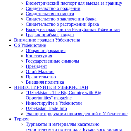
Биометрический паспорт для выезда за границу
Свидетельство о рождении
Свидетельство о смерти
Свидетельство о заключении брака
Свидетельство о расторжении брака
Выход из гражданства Республики Узбекистан
График приёма граждан
Вниманию граждан Узбекистана
Об Узбекистане
Общая информация
Конституция
Государственные символы
Президент
Олий Мажлис
Правительство
Внешняя политика
ИНВЕСТИРУЙТЕ В УЗБЕКИСТАН
"Uzbekistan - The Big Country with Big
Opportunities" magazine
Инвестируйте в Узбекистан
Uzbekistan Trade Info
Экспорт продукции произведенной в Узбекистане
Туризм
Турпакеты и материаллы касательно
туристического потенциала Бухарского вилоята