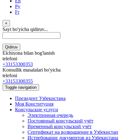
En
Ру
Fr
×
Sayt bo'yicha qidiruv...
Qidiruv
Elchixona bilan bog'lanish
telefoni
+33153300353
Konsullik masalalari bo'yicha
telefoni
+33153300355
Toggle navigation
Президент Узбекистана
Моя Конституция
Консульские услуги
Электронная очередь
Постоянный консульский учёт
Временный консульский учёт
Сертификат на возвращение в Узбекистан
Истребование документов из Узбекистана