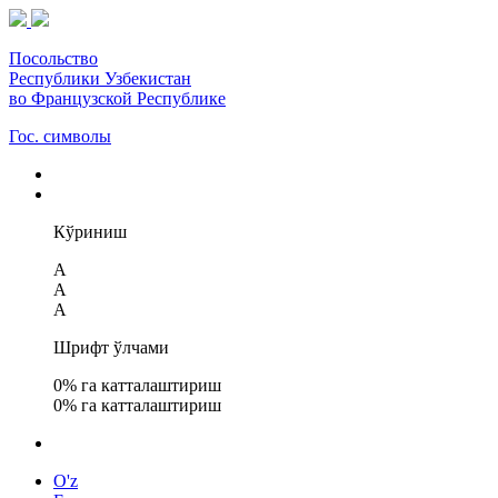
Посольство
Республики Узбекистан
во Французской Республике
Гос. символы
Кўриниш
A
A
A
Шрифт ўлчами
0
% га катталаштириш
0
% га катталаштириш
O'z