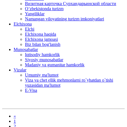
Визитная карточка Сурхандарьинской области
Oʻzbekistonda turizm
Yangiliklar
Namangan viloyatining turizm imkoniyatlari
Elchixona
Elchi
Elchixona haqida
Elchixona jamoasi
Biz bilan bog'lanish
Munosabatlar
Iqtisodiy hamkorlik
Siyosiy munosabatlar
Madaniy va gumanitar hamkorlik
Vizalar
Umumiy ma'lumot
Viza va chet ellik mehmonlarni ro`yhatdan o`tishi
yuzasidan ma'lumot
E-Visa
«
1
2