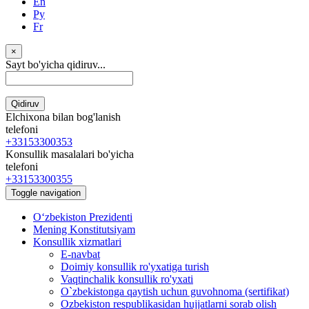
En
Ру
Fr
×
Sayt bo'yicha qidiruv...
Qidiruv
Elchixona bilan bog'lanish
telefoni
+33153300353
Konsullik masalalari bo'yicha
telefoni
+33153300355
Toggle navigation
Oʻzbekiston Prezidenti
Mening Konstitutsiyam
Konsullik xizmatlari
E-navbat
Doimiy konsullik ro'yxatiga turish
Vaqtinchalik konsullik ro'yxati
O`zbekistonga qaytish uchun guvohnoma (sertifikat)
Ozbekiston respublikasidan hujjatlarni sorab olish