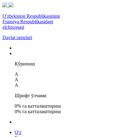
O'zbekiston Respublikasining
Fransiya Respublikasidagi
elchixonasi
Davlat ramzlari
Кўриниш
A
A
A
Шрифт ўлчами
0
% га катталаштириш
0
% га катталаштириш
O'z