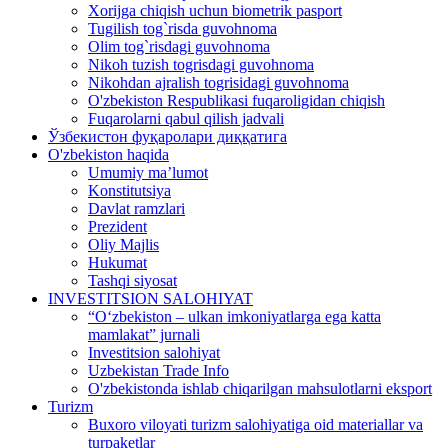
Xorijga chiqish uchun biometrik pasport
Tugilish tog`risda guvohnoma
Olim tog`risdagi guvohnoma
Nikoh tuzish togrisdagi guvohnoma
Nikohdan ajralish togrisidagi guvohnoma
O'zbekiston Respublikasi fuqaroligidan chiqish
Fuqarolarni qabul qilish jadvali
Ўзбекистон фуқаролари диққатига
O'zbekiston haqida
Umumiy ma’lumot
Konstitutsiya
Davlat ramzlari
Prezident
Oliy Majlis
Hukumat
Tashqi siyosat
INVESTITSION SALOHIYAT
“Oʻzbekiston – ulkan imkoniyatlarga ega katta
mamlakat” jurnali
Investitsion salohiyat
Uzbekistan Trade Info
O'zbekistonda ishlab chiqarilgan mahsulotlarni eksport
Turizm
Buxoro viloyati turizm salohiyatiga oid materiallar va
turpaketlar