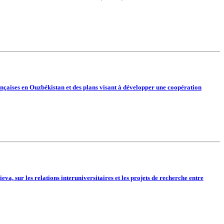
nçaises en Ouzbékistan et des plans visant à développer une coopération
va, sur les relations interuniversitaires et les projets de recherche entre