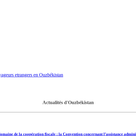
oyageurs etrangers en Ouzbékistan
Actualités d'Ouzbékistan
omaine de la coopération fiscale : la Convention concernant l’assistance admini