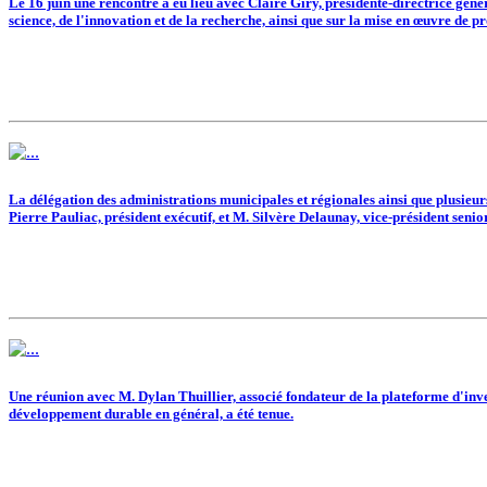
Le 16 juin une rencontre a eu lieu avec Claire Giry, présidente-directrice gén
science, de l'innovation et de la recherche, ainsi que sur la mise en œuvre de pr
La délégation des administrations municipales et régionales ainsi que plusieurs
Pierre Pauliac, président exécutif, et M. Silvère Delaunay, vice-président senior
Une réunion avec M. Dylan Thuillier, associé fondateur de la plateforme d'inve
développement durable en général, a été tenue.