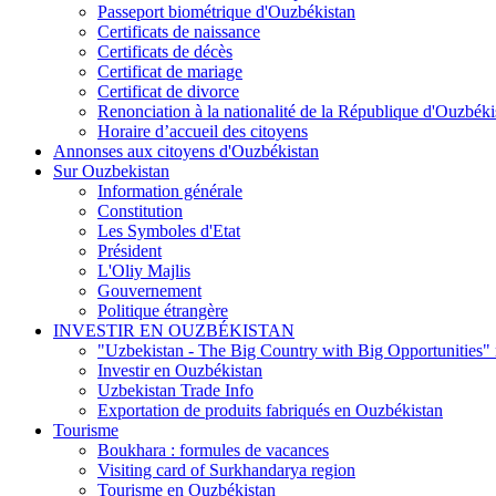
Passeport biométrique d'Ouzbékistan
Certificats de naissance
Certificats de décès
Certificat de mariage
Certificat de divorce
Renonciation à la nationalité de la République d'Ouzbéki
Horaire d’accueil des citoyens
Annonses aux citoyens d'Ouzbékistan
Sur Ouzbekistan
Information générale
Constitution
Les Symboles d'Etat
Président
L'Oliy Majlis
Gouvernement
Politique étrangère
INVESTIR EN OUZBÉKISTAN
"Uzbekistan - The Big Country with Big Opportunities"
Investir en Ouzbékistan
Uzbekistan Trade Info
Exportation de produits fabriqués en Ouzbékistan
Tourisme
Boukhara : formules de vacances
Visiting card of Surkhandarya region
Tourisme en Ouzbékistan