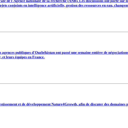
érale de l'Agence nationale de la recherche (ANR). Les discussions ont porté sur
ojets conjoints en intelligence artificielle, gestion des ressources en eau, change
 agences publiques d'Ouzbékistan ont passé une semaine entière de négociations i
, et leurs équipes en France.
stissement et de développement Nature4Growth, afin de discuter des domaines poss