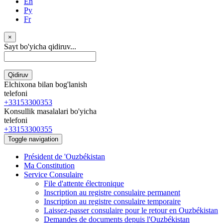
En
Ру
Fr
×
Sayt bo'yicha qidiruv...
Qidiruv
Elchixona bilan bog'lanish
telefoni
+33153300353
Konsullik masalalari bo'yicha
telefoni
+33153300355
Toggle navigation
Président de 'Ouzbékistan
Ma Constitution
Service Consulaire
File d'attente électronique
Inscription au registre consulaire permanent
Inscription au registre consulaire temporaire
Laissez-passer consulaire pour le retour en Ouzbékistan
Demandes de documents depuis l'Ouzbékistan