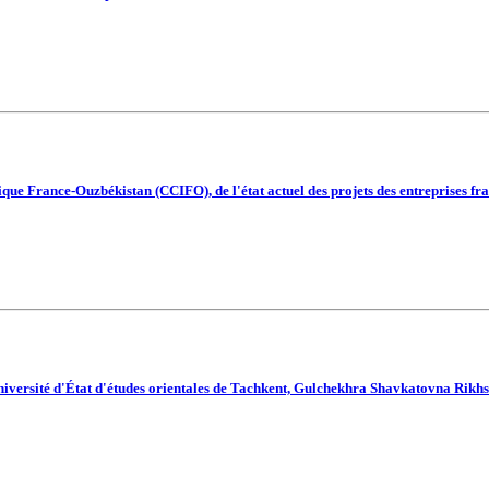
e France-Ouzbékistan (CCIFO), de l'état actuel des projets des entreprises fra
Université d'État d'études orientales de Tachkent, Gulchekhra Shavkatovna Rikhsie