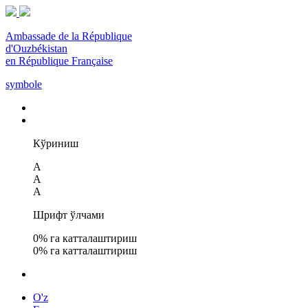
Ambassade de la République
d'Ouzbékistan
en République Française
symbole
Кўриниш
A
A
A
Шрифт ўлчами
0
% га катталаштириш
0
% га катталаштириш
O'z