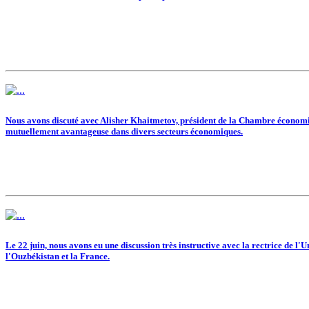
Nous avons discuté avec Alisher Khaitmetov, président de la Chambre économiqu
mutuellement avantageuse dans divers secteurs économiques.
Le 22 juin, nous avons eu une discussion très instructive avec la rectrice de l'
l'Ouzbékistan et la France.