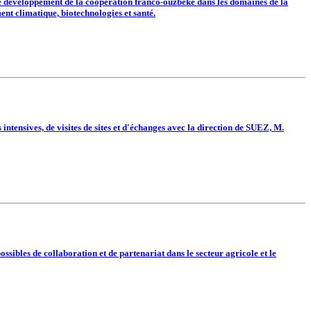
 le développement de la coopération franco-ouzbèke dans les domaines de la
ment climatique, biotechnologies et santé.
ntensives, de visites de sites et d'échanges avec la direction de SUEZ, M.
ibles de collaboration et de partenariat dans le secteur agricole et le