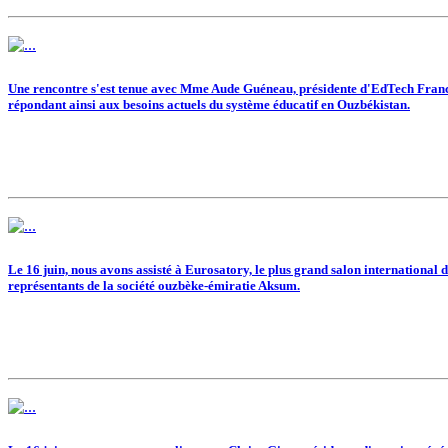
Une rencontre s'est tenue avec Mme Aude Guéneau, présidente d'EdTech France. 
répondant ainsi aux besoins actuels du système éducatif en Ouzbékistan.
Le 16 juin, nous avons assisté à Eurosatory, le plus grand salon international d
représentants de la société ouzbèke-émiratie Aksum.