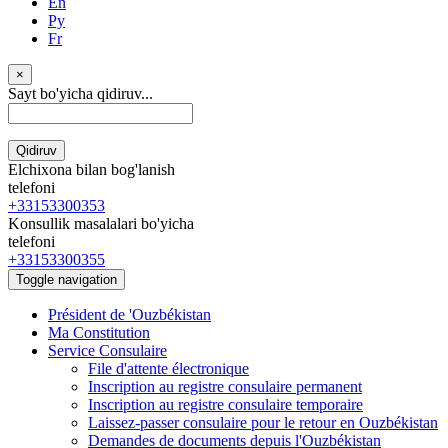
En
Ру
Fr
×
Sayt bo'yicha qidiruv...
Qidiruv
Elchixona bilan bog'lanish
telefoni
+33153300353
Konsullik masalalari bo'yicha
telefoni
+33153300355
Toggle navigation
Président de 'Ouzbékistan
Ma Constitution
Service Consulaire
File d'attente électronique
Inscription au registre consulaire permanent
Inscription au registre consulaire temporaire
Laissez-passer consulaire pour le retour en Ouzbékistan
Demandes de documents depuis l'Ouzbékistan