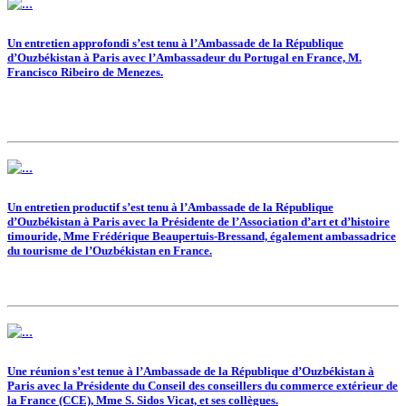
Un entretien approfondi s’est tenu à l’Ambassade de la République
d’Ouzbékistan à Paris avec l’Ambassadeur du Portugal en France, M.
Francisco Ribeiro de Menezes.
Un entretien productif s’est tenu à l’Ambassade de la République
d’Ouzbékistan à Paris avec la Présidente de l’Association d’art et d’histoire
timouride, Mme Frédérique Beaupertuis-Bressand, également ambassadrice
du tourisme de l’Ouzbékistan en France.
Une réunion s’est tenue à l’Ambassade de la République d’Ouzbékistan à
Paris avec la Présidente du Conseil des conseillers du commerce extérieur de
la France (CCE), Mme S. Sidos Vicat, et ses collègues.