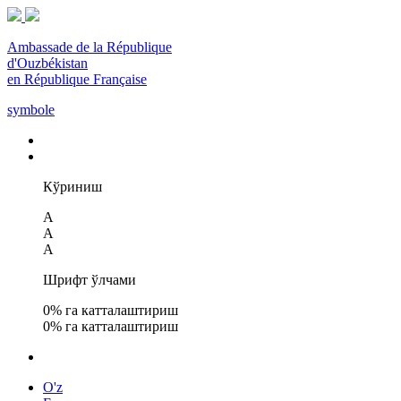
Ambassade de la République
d'Ouzbékistan
en République Française
symbole
Кўриниш
A
A
A
Шрифт ўлчами
0
% га катталаштириш
0
% га катталаштириш
O'z