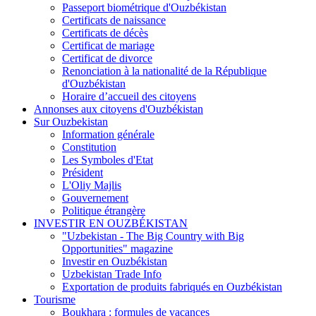
Passeport biométrique d'Ouzbékistan
Certificats de naissance
Certificats de décès
Certificat de mariage
Certificat de divorce
Renonciation à la nationalité de la République
d'Ouzbékistan
Horaire d’accueil des citoyens
Annonses aux citoyens d'Ouzbékistan
Sur Ouzbekistan
Information générale
Constitution
Les Symboles d'Etat
Président
L'Oliy Majlis
Gouvernement
Politique étrangère
INVESTIR EN OUZBÉKISTAN
"Uzbekistan - The Big Country with Big
Opportunities" magazine
Investir en Ouzbékistan
Uzbekistan Trade Info
Exportation de produits fabriqués en Ouzbékistan
Tourisme
Boukhara : formules de vacances