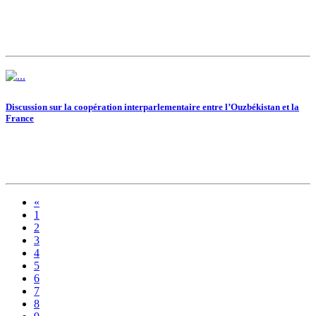
Discussion sur la coopération interparlementaire entre l’Ouzbékistan et la
France
«
1
2
3
4
5
6
7
8