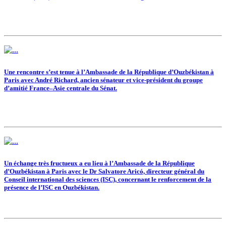
Une rencontre s’est tenue à l’Ambassade de la République d’Ouzbékistan à
Paris avec André Richard, ancien sénateur et vice-président du groupe
d’amitié France–Asie centrale du Sénat.
Un échange très fructueux a eu lieu à l’Ambassade de la République
d’Ouzbékistan à Paris avec le Dr Salvatore Aricó, directeur général du
Conseil international des sciences (ISC), concernant le renforcement de la
présence de l’ISC en Ouzbékistan.