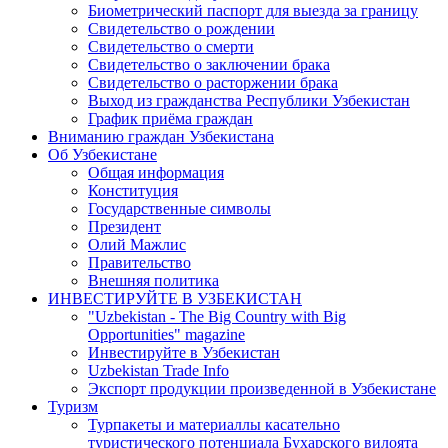
Биометрический паспорт для выезда за границу
Свидетельство о рождении
Свидетельство о смерти
Свидетельство о заключении брака
Свидетельство о расторжении брака
Выход из гражданства Республики Узбекистан
График приёма граждан
Вниманию граждан Узбекистана
Об Узбекистане
Общая информация
Конституция
Государственные символы
Президент
Олий Мажлис
Правительство
Внешняя политика
ИНВЕСТИРУЙТЕ В УЗБЕКИСТАН
"Uzbekistan - The Big Country with Big
Opportunities" magazine
Инвестируйте в Узбекистан
Uzbekistan Trade Info
Экспорт продукции произведенной в Узбекистане
Туризм
Турпакеты и материаллы касательно
туристического потенциала Бухарского вилоята