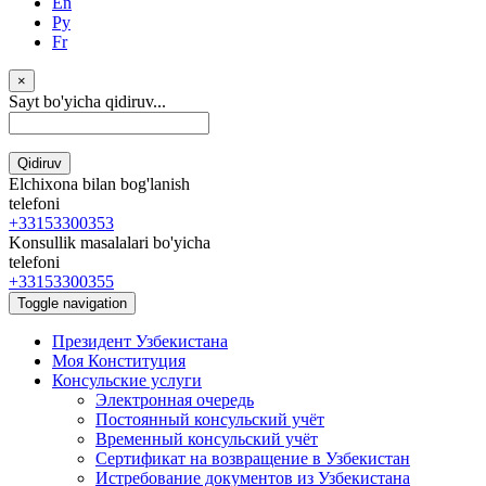
En
Ру
Fr
×
Sayt bo'yicha qidiruv...
Qidiruv
Elchixona bilan bog'lanish
telefoni
+33153300353
Konsullik masalalari bo'yicha
telefoni
+33153300355
Toggle navigation
Президент Узбекистана
Моя Конституция
Консульские услуги
Электронная очередь
Постоянный консульский учёт
Временный консульский учёт
Сертификат на возвращение в Узбекистан
Истребование документов из Узбекистана