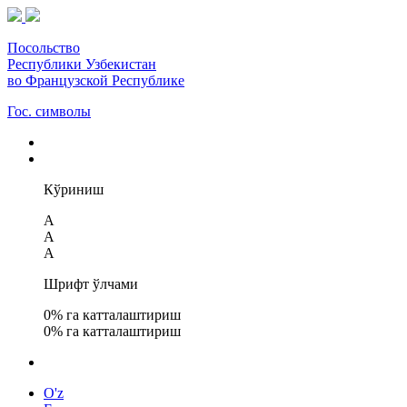
Посольство
Республики Узбекистан
во Французской Республике
Гос. символы
Кўриниш
A
A
A
Шрифт ўлчами
0
% га катталаштириш
0
% га катталаштириш
O'z