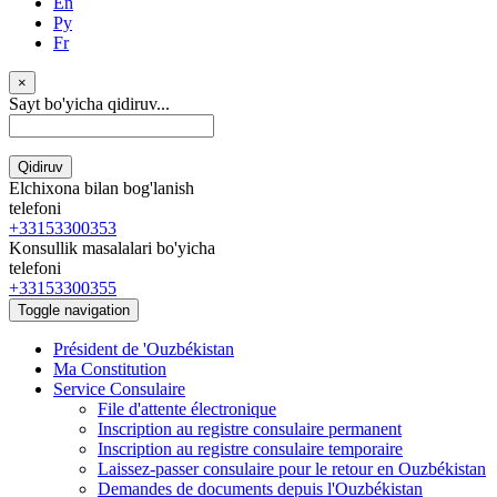
En
Ру
Fr
×
Sayt bo'yicha qidiruv...
Qidiruv
Elchixona bilan bog'lanish
telefoni
+33153300353
Konsullik masalalari bo'yicha
telefoni
+33153300355
Toggle navigation
Président de 'Ouzbékistan
Ma Constitution
Service Consulaire
File d'attente électronique
Inscription au registre consulaire permanent
Inscription au registre consulaire temporaire
Laissez-passer consulaire pour le retour en Ouzbékistan
Demandes de documents depuis l'Ouzbékistan