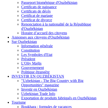
Passeport biométrique d'Ouzbékistan
Certificats de naissance
Certificats de décès
Certificat de mariage
Certificat de divorce
Renonciation à la nationalité de la République
d'Ouzbékistan
Horaire d’accueil des citoyens
Annonses aux citoyens d'Ouzbékistan
Sur Ouzbekistan
Information générale
Constitution
Les Symboles d'Etat
Président
L'Oliy Majlis
Gouvernement
Politique étrangère
INVESTIR EN OUZBÉKISTAN
"Uzbekistan - The Big Country with Big
Opportunities" magazine
Investir en Ouzbékistan
Uzbekistan Trade Info
Exportation de produits fabriqués en Ouzbékistan
Tourisme
Boukhara : formules de vacances