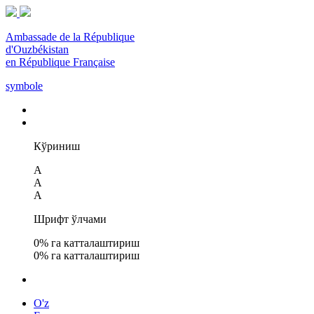
Ambassade de la République
d'Ouzbékistan
en République Française
symbole
Кўриниш
A
A
A
Шрифт ўлчами
0
% га катталаштириш
0
% га катталаштириш
O'z