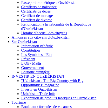
Passeport biométrique d'Ouzbékistan
Certificats de naissance
Certificats de décès
Certificat de mariage
Certificat de divorce
Renonciation à la nationalité de la République
d'Ouzbékistan
Horaire d’accueil des citoyens
Annonses aux citoyens d'Ouzbékistan
Sur Ouzbekistan
Information générale
Constitution
Les Symboles d'Etat
Président
L'Oliy Majlis
Gouvernement
Politique étrangère
INVESTIR EN OUZBÉKISTAN
"Uzbekistan - The Big Country with Big
Opportunities" magazine
Investir en Ouzbékistan
Uzbekistan Trade Info
Exportation de produits fabriqués en Ouzbékistan
Tourisme
Boukhara : formules de vacances