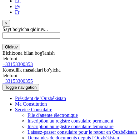
En
Ру
Fr
×
Sayt bo'yicha qidiruv...
Qidiruv
Elchixona bilan bog'lanish
telefoni
+33153300353
Konsullik masalalari bo'yicha
telefoni
+33153300355
Toggle navigation
Président de 'Ouzbékistan
Ma Constitution
Service Consulaire
File d'attente électronique
Inscription au registre consulaire permanent
Inscription au registre consulaire temporaire
Laissez-passer consulaire pour le retour en Ouzbékistan
Demandes de documents depuis l'Ouzbékistan