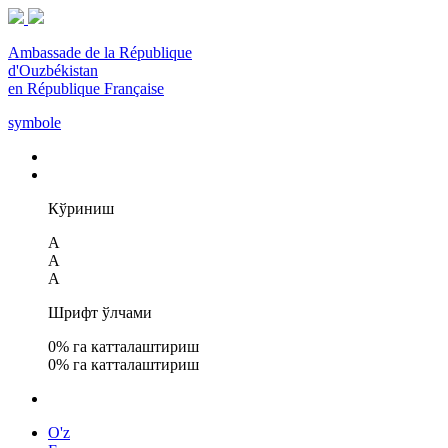
Ambassade de la République
d'Ouzbékistan
en République Française
symbole
Кўриниш
A
A
A
Шрифт ўлчами
0
% га катталаштириш
0
% га катталаштириш
O'z