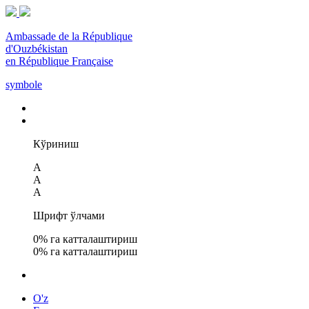
Ambassade de la République
d'Ouzbékistan
en République Française
symbole
Кўриниш
A
A
A
Шрифт ўлчами
0
% га катталаштириш
0
% га катталаштириш
O'z