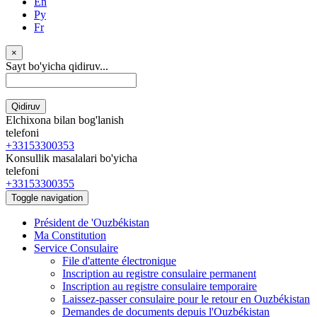
En
Ру
Fr
×
Sayt bo'yicha qidiruv...
Qidiruv
Elchixona bilan bog'lanish
telefoni
+33153300353
Konsullik masalalari bo'yicha
telefoni
+33153300355
Toggle navigation
Président de 'Ouzbékistan
Ma Constitution
Service Consulaire
File d'attente électronique
Inscription au registre consulaire permanent
Inscription au registre consulaire temporaire
Laissez-passer consulaire pour le retour en Ouzbékistan
Demandes de documents depuis l'Ouzbékistan