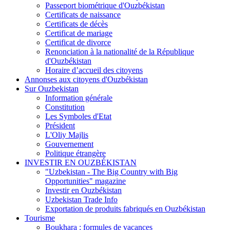
Passeport biométrique d'Ouzbékistan
Certificats de naissance
Certificats de décès
Certificat de mariage
Certificat de divorce
Renonciation à la nationalité de la République
d'Ouzbékistan
Horaire d’accueil des citoyens
Annonses aux citoyens d'Ouzbékistan
Sur Ouzbekistan
Information générale
Constitution
Les Symboles d'Etat
Président
L'Oliy Majlis
Gouvernement
Politique étrangère
INVESTIR EN OUZBÉKISTAN
"Uzbekistan - The Big Country with Big
Opportunities" magazine
Investir en Ouzbékistan
Uzbekistan Trade Info
Exportation de produits fabriqués en Ouzbékistan
Tourisme
Boukhara : formules de vacances