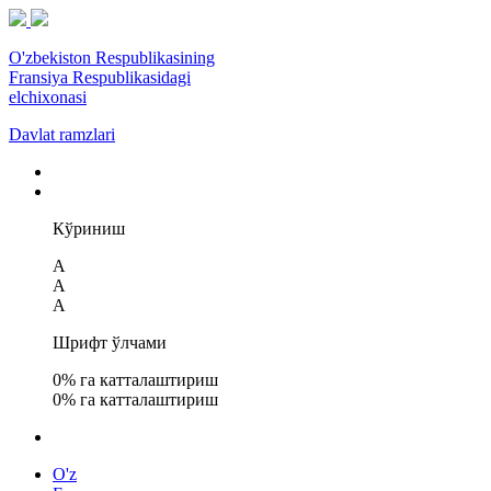
O'zbekiston Respublikasining
Fransiya Respublikasidagi
elchixonasi
Davlat ramzlari
Кўриниш
A
A
A
Шрифт ўлчами
0
% га катталаштириш
0
% га катталаштириш
O'z