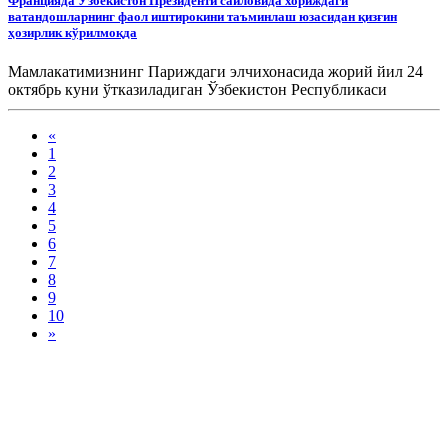
Францияда Ўзбекистон Президенти сайловида хориждаги
ватандошларнинг фаол иштирокини таъминлаш юзасидан қизғин
ҳозирлик кўрилмоқда
Мамлакатимизнинг Париждаги элчихонасида жорий йил 24
октябрь куни ўтказиладиган Ўзбекистон Республикаси
Президенти сайловида хориждаги ватандошларнинг фаол
иштирокини таъминлаш юзасидан қизғин тайёргарлик
«
ишлари олиб борилмоқда.
1
2
3
4
5
6
7
8
9
10
»