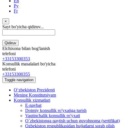
En
Ру
Fr
×
Sayt bo'yicha qidiruv...
Qidiruv
Elchixona bilan bog'lanish
telefoni
+33153300353
Konsullik masalalari bo'yicha
telefoni
+33153300355
Toggle navigation
Oʻzbekiston Prezidenti
Mening Konstitutsiyam
Konsullik xizmatlari
E-navbat
Doimiy konsullik ro'yxatiga turish
Vaqtinchalik konsullik ro'yxati
O`zbekistonga qaytish uchun guvohnoma (sertifikat)
Ozbekiston respublikasidan hujjatlarni sorab olish