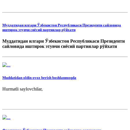
Муддатидан илгари Ўзбекистон Республикаси Президенти сайловида
иштирок этувчи сиёсий партиялар рўйхати
Муддатидан илгари Ўзбекистон Республикаси Президенти
сайловида иштирок этувчи сиёсий партиялар рўйхати
Muddatidan oldin ovoz berish boshlanmoqda
Hurmatli saylovchilar,