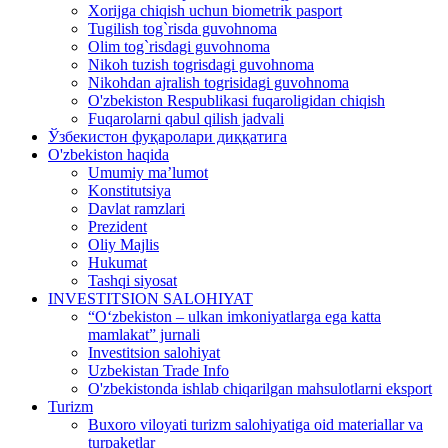
Xorijga chiqish uchun biometrik pasport
Tugilish tog`risda guvohnoma
Olim tog`risdagi guvohnoma
Nikoh tuzish togrisdagi guvohnoma
Nikohdan ajralish togrisidagi guvohnoma
O'zbekiston Respublikasi fuqaroligidan chiqish
Fuqarolarni qabul qilish jadvali
Ўзбекистон фуқаролари диққатига
O'zbekiston haqida
Umumiy ma’lumot
Konstitutsiya
Davlat ramzlari
Prezident
Oliy Majlis
Hukumat
Tashqi siyosat
INVESTITSION SALOHIYAT
“Oʻzbekiston – ulkan imkoniyatlarga ega katta
mamlakat” jurnali
Investitsion salohiyat
Uzbekistan Trade Info
O'zbekistonda ishlab chiqarilgan mahsulotlarni eksport
Turizm
Buxoro viloyati turizm salohiyatiga oid materiallar va
turpaketlar