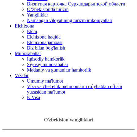
Визитная карточка Сурхандарьинской области
Oʻzbekistonda turizm
Yangiliklar
Namangan viloyatining turizm imkoniyatlari
Elchixona
Elchi
Elchixona haqida
Elchixona jamoasi
Biz bilan bog'lanish
Munosabatlar
Iqtisodiy hamkorlik
Siyosiy munosabatlar
Madaniy va gumanitar hamkorlik
Vizalar
Umumiy ma'lumot
Viza va chet ellik mehmonlarni ro`yhatdan o`tishi
yuzasidan ma'lumot
E-Visa
O'zbekiston yangiliklari