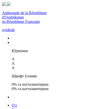
Ambassade de la République
d'Ouzbékistan
en République Française
symbole
Кўриниш
A
A
A
Шрифт ўлчами
0
% га катталаштириш
0
% га катталаштириш
O'z