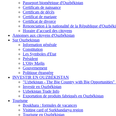
Passeport biométrique d'Ouzbékistan
Certificats de naissance
Certificats de décès
Certificat de mariage
Certificat de divorce
Renonciation à la nationalité de la République d'Ouzbéki
Horaire d’accueil des citoyens
Annonses aux citoyens d'Ouzbékistan
Sur Ouzbekistan
Information générale
Constitution
Les Symboles d'Etat
Président
L'Oliy Majlis
Gouvernement
Politique étrangère
INVESTIR EN OUZBÉKISTAN
"Uzbekistan - The Big Country with Big Opportunities"
Investir en Ouzbékistan
Uzbekistan Trade Info
Exportation de produits fabriqués en Ouzbékistan
Tourisme
Boukhara : formules de vacances
Visiting card of Surkhandarya region
Tourisme en Ouzbékistan