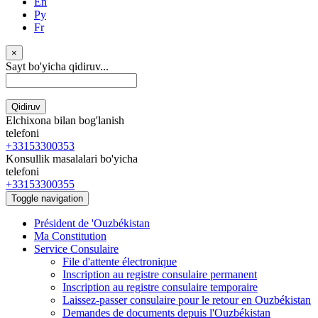
En
Ру
Fr
×
Sayt bo'yicha qidiruv...
Qidiruv
Elchixona bilan bog'lanish
telefoni
+33153300353
Konsullik masalalari bo'yicha
telefoni
+33153300355
Toggle navigation
Président de 'Ouzbékistan
Ma Constitution
Service Consulaire
File d'attente électronique
Inscription au registre consulaire permanent
Inscription au registre consulaire temporaire
Laissez-passer consulaire pour le retour en Ouzbékistan
Demandes de documents depuis l'Ouzbékistan