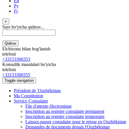
En
Ру
Fr
×
Sayt bo'yicha qidiruv...
Qidiruv
Elchixona bilan bog'lanish
telefoni
+33153300353
Konsullik masalalari bo'yicha
telefoni
+33153300355
Toggle navigation
Président de 'Ouzbékistan
Ma Constitution
Service Consulaire
File d'attente électronique
Inscription au registre consulaire permanent
Inscription au registre consulaire temporaire
Laissez-passer consulaire pour le retour en Ouzbékistan
Demandes de documents depuis l'Ouzbékistan