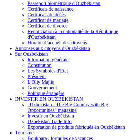
Passeport biométrique d'Ouzbékistan
Certificats de naissance
Certificats de décès
Certificat de mariage
Certificat de divorce
Renonciation à la nationalité de la République
d'Ouzbékistan
Horaire d’accueil des citoyens
Annonses aux citoyens d'Ouzbékistan
Sur Ouzbekistan
Information générale
Constitution
Les Symboles d'Etat
Président
L'Oliy Majlis
Gouvernement
Politique étrangère
INVESTIR EN OUZBÉKISTAN
"Uzbekistan - The Big Country with Big
Opportunities" magazine
Investir en Ouzbékistan
Uzbekistan Trade Info
Exportation de produits fabriqués en Ouzbékistan
Tourisme
Boukhara : formules de vacances