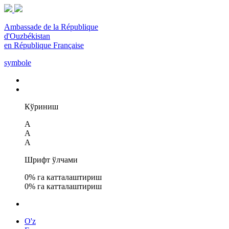
Ambassade de la République
d'Ouzbékistan
en République Française
symbole
Кўриниш
A
A
A
Шрифт ўлчами
0
% га катталаштириш
0
% га катталаштириш
O'z