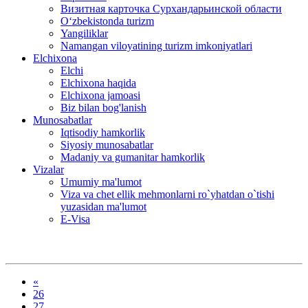
Визитная карточка Сурхандарьинской области
Oʻzbekistonda turizm
Yangiliklar
Namangan viloyatining turizm imkoniyatlari
Elchixona
Elchi
Elchixona haqida
Elchixona jamoasi
Biz bilan bog'lanish
Munosabatlar
Iqtisodiy hamkorlik
Siyosiy munosabatlar
Madaniy va gumanitar hamkorlik
Vizalar
Umumiy ma'lumot
Viza va chet ellik mehmonlarni ro`yhatdan o`tishi
yuzasidan ma'lumot
E-Visa
«
26
27