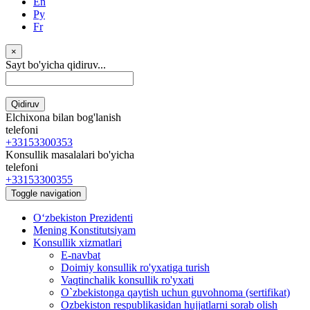
En
Ру
Fr
×
Sayt bo'yicha qidiruv...
Qidiruv
Elchixona bilan bog'lanish
telefoni
+33153300353
Konsullik masalalari bo'yicha
telefoni
+33153300355
Toggle navigation
Oʻzbekiston Prezidenti
Mening Konstitutsiyam
Konsullik xizmatlari
E-navbat
Doimiy konsullik ro'yxatiga turish
Vaqtinchalik konsullik ro'yxati
O`zbekistonga qaytish uchun guvohnoma (sertifikat)
Ozbekiston respublikasidan hujjatlarni sorab olish