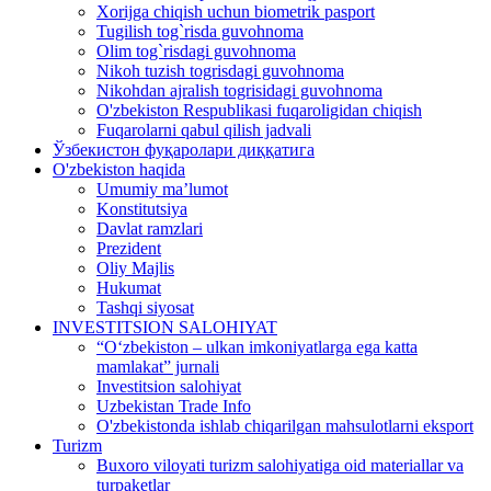
Xorijga chiqish uchun biometrik pasport
Tugilish tog`risda guvohnoma
Olim tog`risdagi guvohnoma
Nikoh tuzish togrisdagi guvohnoma
Nikohdan ajralish togrisidagi guvohnoma
O'zbekiston Respublikasi fuqaroligidan chiqish
Fuqarolarni qabul qilish jadvali
Ўзбекистон фуқаролари диққатига
O'zbekiston haqida
Umumiy ma’lumot
Konstitutsiya
Davlat ramzlari
Prezident
Oliy Majlis
Hukumat
Tashqi siyosat
INVESTITSION SALOHIYAT
“Oʻzbekiston – ulkan imkoniyatlarga ega katta
mamlakat” jurnali
Investitsion salohiyat
Uzbekistan Trade Info
O'zbekistonda ishlab chiqarilgan mahsulotlarni eksport
Turizm
Buxoro viloyati turizm salohiyatiga oid materiallar va
turpaketlar