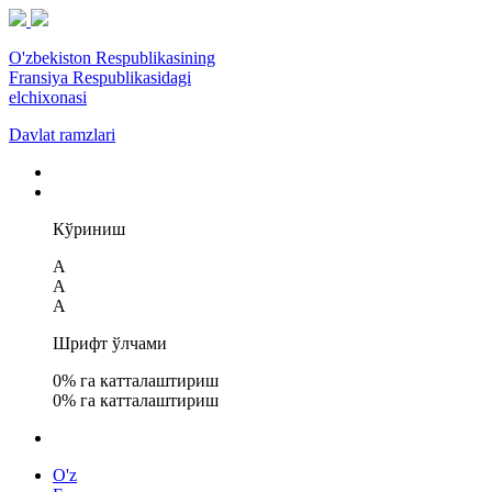
O'zbekiston Respublikasining
Fransiya Respublikasidagi
elchixonasi
Davlat ramzlari
Кўриниш
A
A
A
Шрифт ўлчами
0
% га катталаштириш
0
% га катталаштириш
O'z