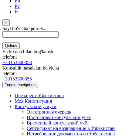
En
Ру
Fr
×
Sayt bo'yicha qidiruv...
Qidiruv
Elchixona bilan bog'lanish
telefoni
+33153300353
Konsullik masalalari bo'yicha
telefoni
+33153300355
Toggle navigation
Президент Узбекистана
Моя Конституция
Консульские услуги
Электронная очередь
Постоянный консульский учёт
Временный консульский учёт
Сертификат на возвращение в Узбекистан
Истребование документов из Узбекистана