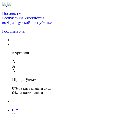
Посольство
Республики Узбекистан
во Французской Республике
Гос. символы
Кўриниш
A
A
A
Шрифт ўлчами
0
% га катталаштириш
0
% га катталаштириш
O'z