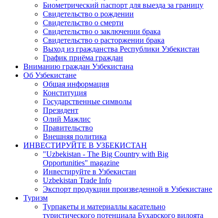
Биометрический паспорт для выезда за границу
Свидетельство о рождении
Свидетельство о смерти
Свидетельство о заключении брака
Свидетельство о расторжении брака
Выход из гражданства Республики Узбекистан
График приёма граждан
Вниманию граждан Узбекистана
Об Узбекистане
Общая информация
Конституция
Государственные символы
Президент
Олий Мажлис
Правительство
Внешняя политика
ИНВЕСТИРУЙТЕ В УЗБЕКИСТАН
"Uzbekistan - The Big Country with Big
Opportunities" magazine
Инвестируйте в Узбекистан
Uzbekistan Trade Info
Экспорт продукции произведенной в Узбекистане
Туризм
Турпакеты и материаллы касательно
туристического потенциала Бухарского вилоята