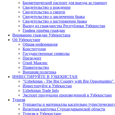
Биометрический паспорт для выезда за границу
Свидетельство о рождении
Свидетельство о смерти
Свидетельство о заключении брака
Свидетельство о расторжении брака
Выход из гражданства Республики Узбекистан
График приёма граждан
Вниманию граждан Узбекистана
Об Узбекистане
Общая информация
Конституция
Государственные символы
Президент
Олий Мажлис
Правительство
Внешняя политика
ИНВЕСТИРУЙТЕ В УЗБЕКИСТАН
"Uzbekistan - The Big Country with Big Opportunities"
Инвестируйте в Узбекистан
Uzbekistan Trade Info
Экспорт продукции произведенной в Узбекистане
Туризм
Турпакеты и материаллы касательно туристическог
Визитная карточка Сурхандарьинской области
Туризм в Узбекистане