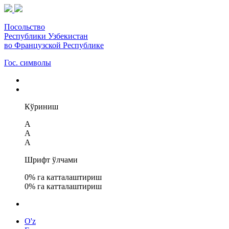
Посольство
Республики Узбекистан
во Французской Республике
Гос. символы
Кўриниш
A
A
A
Шрифт ўлчами
0
% га катталаштириш
0
% га катталаштириш
O'z