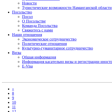
Новости
Туристические возможности Наманганской области
Посольство
Посол
О Посольстве
Команда Посольства
Свяжитесь с нами
Наши отношения
Экономическое сотрудничество
Политические отношения
Культурно-гуманитарное сотрудничество
Визы
Общая информация
Информация касательно визы и регистрации иностр
E-Visa
«
8
9
10
11
12