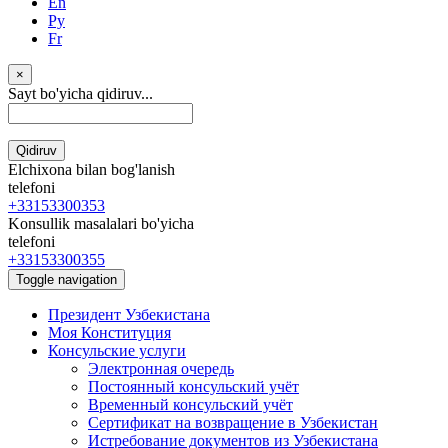
En
Ру
Fr
×
Sayt bo'yicha qidiruv...
Qidiruv
Elchixona bilan bog'lanish
telefoni
+33153300353
Konsullik masalalari bo'yicha
telefoni
+33153300355
Toggle navigation
Президент Узбекистана
Моя Конституция
Консульские услуги
Электронная очередь
Постоянный консульский учёт
Временный консульский учёт
Сертификат на возвращение в Узбекистан
Истребование документов из Узбекистана