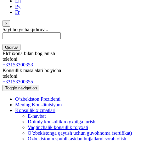
En
Ру
Fr
×
Sayt bo'yicha qidiruv...
Qidiruv
Elchixona bilan bog'lanish
telefoni
+33153300353
Konsullik masalalari bo'yicha
telefoni
+33153300355
Toggle navigation
Oʻzbekiston Prezidenti
Mening Konstitutsiyam
Konsullik xizmatlari
E-navbat
Doimiy konsullik ro'yxatiga turish
Vaqtinchalik konsullik ro'yxati
O`zbekistonga qaytish uchun guvohnoma (sertifikat)
Ozbekiston respublikasidan hujjatlarni sorab olish