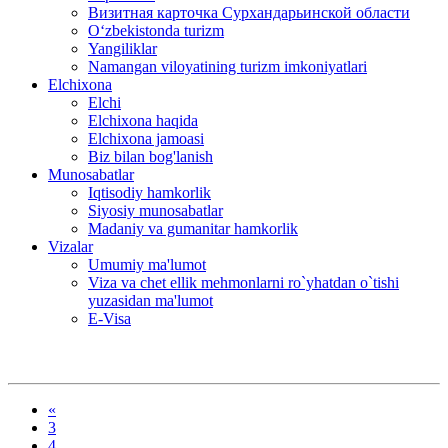
Визитная карточка Сурхандарьинской области
Oʻzbekistonda turizm
Yangiliklar
Namangan viloyatining turizm imkoniyatlari
Elchixona
Elchi
Elchixona haqida
Elchixona jamoasi
Biz bilan bog'lanish
Munosabatlar
Iqtisodiy hamkorlik
Siyosiy munosabatlar
Madaniy va gumanitar hamkorlik
Vizalar
Umumiy ma'lumot
Viza va chet ellik mehmonlarni ro`yhatdan o`tishi
yuzasidan ma'lumot
E-Visa
«
3
4