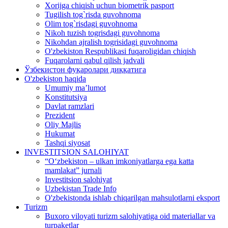
Xorijga chiqish uchun biometrik pasport
Tugilish tog`risda guvohnoma
Olim tog`risdagi guvohnoma
Nikoh tuzish togrisdagi guvohnoma
Nikohdan ajralish togrisidagi guvohnoma
O'zbekiston Respublikasi fuqaroligidan chiqish
Fuqarolarni qabul qilish jadvali
Ўзбекистон фуқаролари диққатига
O'zbekiston haqida
Umumiy ma’lumot
Konstitutsiya
Davlat ramzlari
Prezident
Oliy Majlis
Hukumat
Tashqi siyosat
INVESTITSION SALOHIYAT
“Oʻzbekiston – ulkan imkoniyatlarga ega katta
mamlakat” jurnali
Investitsion salohiyat
Uzbekistan Trade Info
O'zbekistonda ishlab chiqarilgan mahsulotlarni eksport
Turizm
Buxoro viloyati turizm salohiyatiga oid materiallar va
turpaketlar