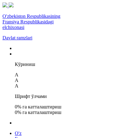
O'zbekiston Respublikasining
Fransiya Respublikasidagi
elchixonasi
Davlat ramzlari
Кўриниш
A
A
A
Шрифт ўлчами
0
% га катталаштириш
0
% га катталаштириш
O'z