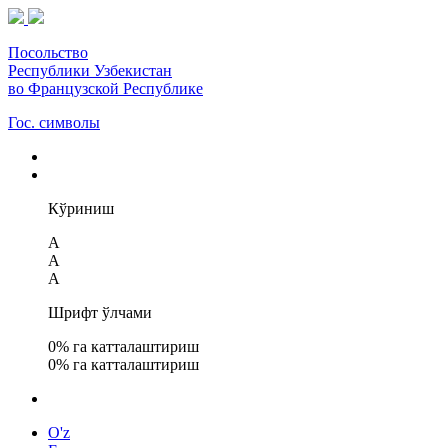
Посольство
Республики Узбекистан
во Французской Республике
Гос. символы
Кўриниш
A
A
A
Шрифт ўлчами
0
% га катталаштириш
0
% га катталаштириш
O'z