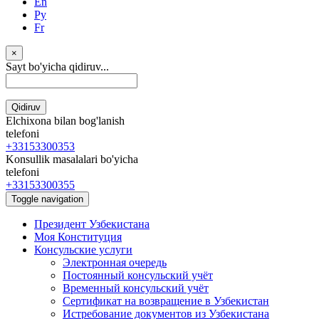
En
Ру
Fr
×
Sayt bo'yicha qidiruv...
Qidiruv
Elchixona bilan bog'lanish
telefoni
+33153300353
Konsullik masalalari bo'yicha
telefoni
+33153300355
Toggle navigation
Президент Узбекистана
Моя Конституция
Консульские услуги
Электронная очередь
Постоянный консульский учёт
Временный консульский учёт
Сертификат на возвращение в Узбекистан
Истребование документов из Узбекистана