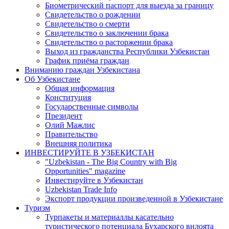
Биометрический паспорт для выезда за границу
Свидетельство о рождении
Свидетельство о смерти
Свидетельство о заключении брака
Свидетельство о расторжении брака
Выход из гражданства Республики Узбекистан
График приёма граждан
Вниманию граждан Узбекистана
Об Узбекистане
Общая информация
Конституция
Государственные символы
Президент
Олий Мажлис
Правительство
Внешняя политика
ИНВЕСТИРУЙТЕ В УЗБЕКИСТАН
"Uzbekistan - The Big Country with Big
Opportunities" magazine
Инвестируйте в Узбекистан
Uzbekistan Trade Info
Экспорт продукции произведенной в Узбекистане
Туризм
Турпакеты и материаллы касательно
туристического потенциала Бухарского вилоята