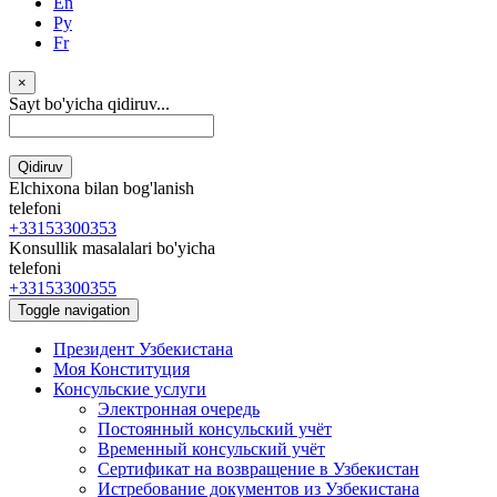
En
Ру
Fr
×
Sayt bo'yicha qidiruv...
Qidiruv
Elchixona bilan bog'lanish
telefoni
+33153300353
Konsullik masalalari bo'yicha
telefoni
+33153300355
Toggle navigation
Президент Узбекистана
Моя Конституция
Консульские услуги
Электронная очередь
Постоянный консульский учёт
Временный консульский учёт
Сертификат на возвращение в Узбекистан
Истребование документов из Узбекистана