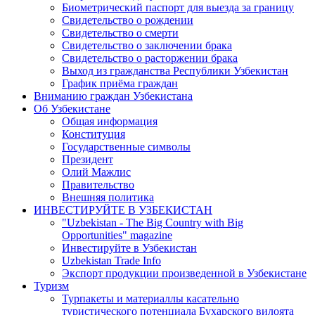
Биометрический паспорт для выезда за границу
Свидетельство о рождении
Свидетельство о смерти
Свидетельство о заключении брака
Свидетельство о расторжении брака
Выход из гражданства Республики Узбекистан
График приёма граждан
Вниманию граждан Узбекистана
Об Узбекистане
Общая информация
Конституция
Государственные символы
Президент
Олий Мажлис
Правительство
Внешняя политика
ИНВЕСТИРУЙТЕ В УЗБЕКИСТАН
"Uzbekistan - The Big Country with Big
Opportunities" magazine
Инвестируйте в Узбекистан
Uzbekistan Trade Info
Экспорт продукции произведенной в Узбекистане
Туризм
Турпакеты и материаллы касательно
туристического потенциала Бухарского вилоята