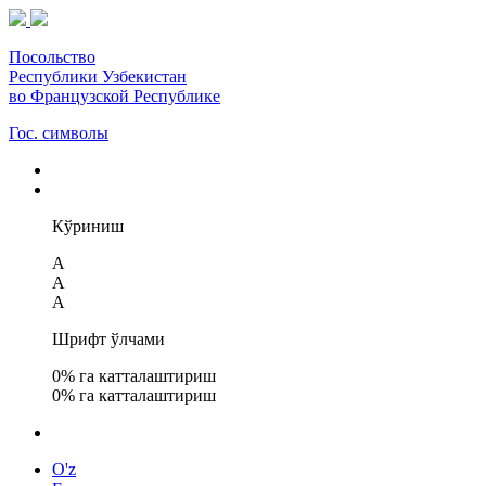
Посольство
Республики Узбекистан
во Французской Республике
Гос. символы
Кўриниш
A
A
A
Шрифт ўлчами
0
% га катталаштириш
0
% га катталаштириш
O'z