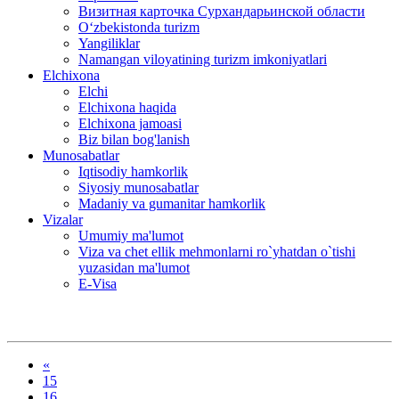
Визитная карточка Сурхандарьинской области
Oʻzbekistonda turizm
Yangiliklar
Namangan viloyatining turizm imkoniyatlari
Elchixona
Elchi
Elchixona haqida
Elchixona jamoasi
Biz bilan bog'lanish
Munosabatlar
Iqtisodiy hamkorlik
Siyosiy munosabatlar
Madaniy va gumanitar hamkorlik
Vizalar
Umumiy ma'lumot
Viza va chet ellik mehmonlarni ro`yhatdan o`tishi
yuzasidan ma'lumot
E-Visa
«
15
16