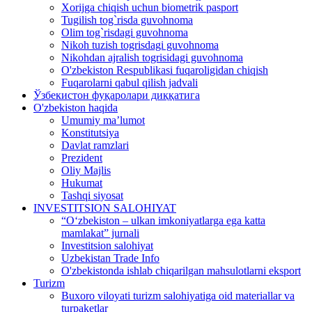
Xorijga chiqish uchun biometrik pasport
Tugilish tog`risda guvohnoma
Olim tog`risdagi guvohnoma
Nikoh tuzish togrisdagi guvohnoma
Nikohdan ajralish togrisidagi guvohnoma
O'zbekiston Respublikasi fuqaroligidan chiqish
Fuqarolarni qabul qilish jadvali
Ўзбекистон фуқаролари диққатига
O'zbekiston haqida
Umumiy ma’lumot
Konstitutsiya
Davlat ramzlari
Prezident
Oliy Majlis
Hukumat
Tashqi siyosat
INVESTITSION SALOHIYAT
“Oʻzbekiston – ulkan imkoniyatlarga ega katta
mamlakat” jurnali
Investitsion salohiyat
Uzbekistan Trade Info
O'zbekistonda ishlab chiqarilgan mahsulotlarni eksport
Turizm
Buxoro viloyati turizm salohiyatiga oid materiallar va
turpaketlar