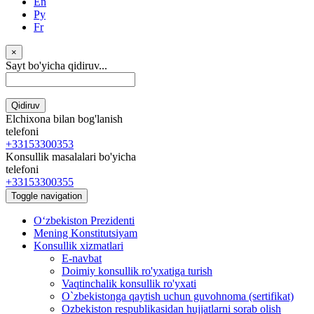
En
Ру
Fr
×
Sayt bo'yicha qidiruv...
Qidiruv
Elchixona bilan bog'lanish
telefoni
+33153300353
Konsullik masalalari bo'yicha
telefoni
+33153300355
Toggle navigation
Oʻzbekiston Prezidenti
Mening Konstitutsiyam
Konsullik xizmatlari
E-navbat
Doimiy konsullik ro'yxatiga turish
Vaqtinchalik konsullik ro'yxati
O`zbekistonga qaytish uchun guvohnoma (sertifikat)
Ozbekiston respublikasidan hujjatlarni sorab olish