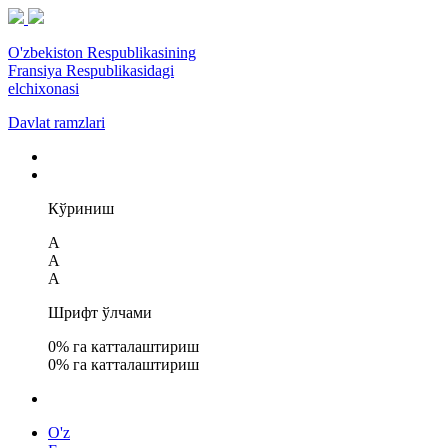
O'zbekiston Respublikasining
Fransiya Respublikasidagi
elchixonasi
Davlat ramzlari
Кўриниш
A
A
A
Шрифт ўлчами
0
% га катталаштириш
0
% га катталаштириш
O'z