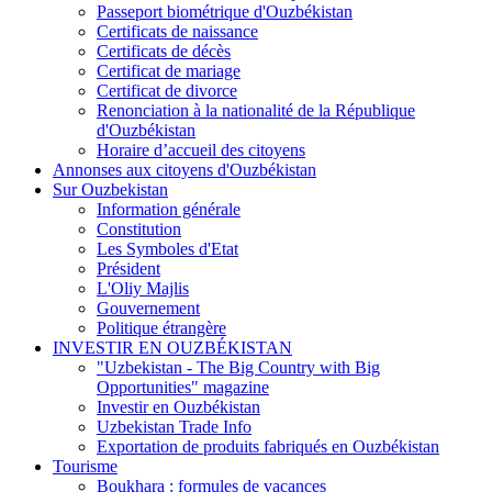
Passeport biométrique d'Ouzbékistan
Certificats de naissance
Certificats de décès
Certificat de mariage
Certificat de divorce
Renonciation à la nationalité de la République
d'Ouzbékistan
Horaire d’accueil des citoyens
Annonses aux citoyens d'Ouzbékistan
Sur Ouzbekistan
Information générale
Constitution
Les Symboles d'Etat
Président
L'Oliy Majlis
Gouvernement
Politique étrangère
INVESTIR EN OUZBÉKISTAN
"Uzbekistan - The Big Country with Big
Opportunities" magazine
Investir en Ouzbékistan
Uzbekistan Trade Info
Exportation de produits fabriqués en Ouzbékistan
Tourisme
Boukhara : formules de vacances