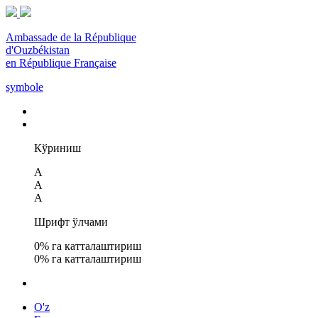
Ambassade de la République
d'Ouzbékistan
en République Française
symbole
Кўриниш
A
A
A
Шрифт ўлчами
0
% га катталаштириш
0
% га катталаштириш
O'z