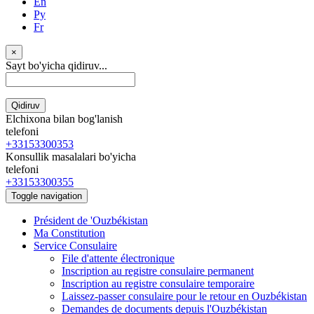
En
Ру
Fr
×
Sayt bo'yicha qidiruv...
Qidiruv
Elchixona bilan bog'lanish
telefoni
+33153300353
Konsullik masalalari bo'yicha
telefoni
+33153300355
Toggle navigation
Président de 'Ouzbékistan
Ma Constitution
Service Consulaire
File d'attente électronique
Inscription au registre consulaire permanent
Inscription au registre consulaire temporaire
Laissez-passer consulaire pour le retour en Ouzbékistan
Demandes de documents depuis l'Ouzbékistan