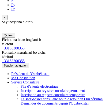
En
Ру
Fr
×
Sayt bo'yicha qidiruv...
Qidiruv
Elchixona bilan bog'lanish
telefoni
+33153300353
Konsullik masalalari bo'yicha
telefoni
+33153300355
Toggle navigation
Président de 'Ouzbékistan
Ma Constitution
Service Consulaire
File d'attente électronique
Inscription au registre consulaire permanent
Inscription au registre consulaire temporaire
Laissez-passer consulaire pour le retour en Ouzbékistan
Demandes de documents depuis l'Ouzbékistan