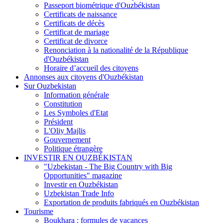
Passeport biométrique d'Ouzbékistan
Certificats de naissance
Certificats de décès
Certificat de mariage
Certificat de divorce
Renonciation à la nationalité de la République
d'Ouzbékistan
Horaire d’accueil des citoyens
Annonses aux citoyens d'Ouzbékistan
Sur Ouzbekistan
Information générale
Constitution
Les Symboles d'Etat
Président
L'Oliy Majlis
Gouvernement
Politique étrangère
INVESTIR EN OUZBÉKISTAN
"Uzbekistan - The Big Country with Big
Opportunities" magazine
Investir en Ouzbékistan
Uzbekistan Trade Info
Exportation de produits fabriqués en Ouzbékistan
Tourisme
Boukhara : formules de vacances