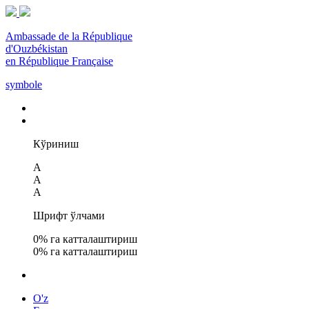
Ambassade de la République
d'Ouzbékistan
en République Française
symbole
Кўриниш
A
A
A
Шрифт ўлчами
0
% га катталаштириш
0
% га катталаштириш
O'z