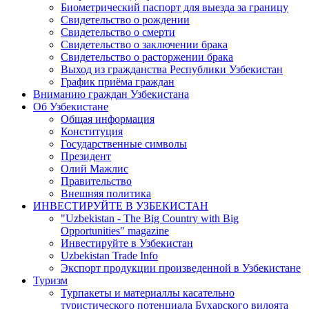
Биометрический паспорт для выезда за границу
Свидетельство о рождении
Свидетельство о смерти
Свидетельство о заключении брака
Свидетельство о расторжении брака
Выход из гражданства Республики Узбекистан
График приёма граждан
Вниманию граждан Узбекистана
Об Узбекистане
Общая информация
Конституция
Государственные символы
Президент
Олий Мажлис
Правительство
Внешняя политика
ИНВЕСТИРУЙТЕ В УЗБЕКИСТАН
"Uzbekistan - The Big Country with Big
Opportunities" magazine
Инвестируйте в Узбекистан
Uzbekistan Trade Info
Экспорт продукции произведенной в Узбекистане
Туризм
Турпакеты и материаллы касательно
туристического потенциала Бухарского вилоята