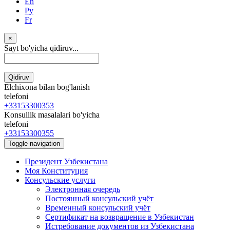
En
Ру
Fr
×
Sayt bo'yicha qidiruv...
Qidiruv
Elchixona bilan bog'lanish
telefoni
+33153300353
Konsullik masalalari bo'yicha
telefoni
+33153300355
Toggle navigation
Президент Узбекистана
Моя Конституция
Консульские услуги
Электронная очередь
Постоянный консульский учёт
Временный консульский учёт
Сертификат на возвращение в Узбекистан
Истребование документов из Узбекистана