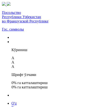
Посольство
Республики Узбекистан
во Французской Республике
Гос. символы
Кўриниш
A
A
A
Шрифт ўлчами
0
% га катталаштириш
0
% га катталаштириш
O'z