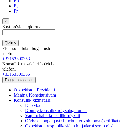
En
Ру
Fr
×
Sayt bo'yicha qidiruv...
Qidiruv
Elchixona bilan bog'lanish
telefoni
+33153300353
Konsullik masalalari bo'yicha
telefoni
+33153300355
Toggle navigation
Oʻzbekiston Prezidenti
Mening Konstitutsiyam
Konsullik xizmatlari
E-navbat
Doimiy konsullik ro'yxatiga turish
Vaqtinchalik konsullik ro'yxati
O`zbekistonga qaytish uchun guvohnoma (sertifikat)
Ozbekiston respublikasidan hujjatlarni sorab olish