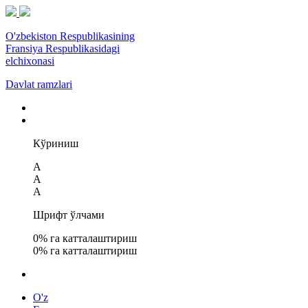
O'zbekiston Respublikasining
Fransiya Respublikasidagi
elchixonasi
Davlat ramzlari
Кўриниш
A
A
A
Шрифт ўлчами
0
% га катталаштириш
0
% га катталаштириш
O'z