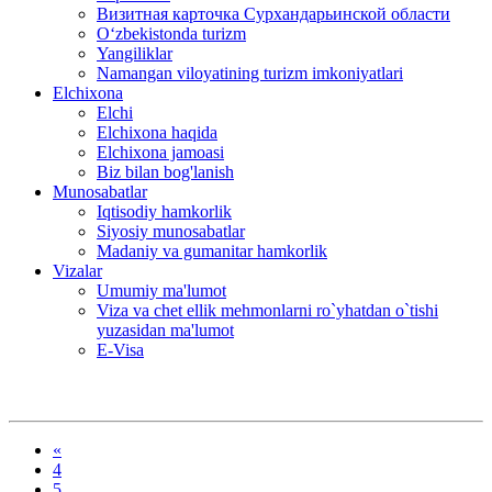
Визитная карточка Сурхандарьинской области
Oʻzbekistonda turizm
Yangiliklar
Namangan viloyatining turizm imkoniyatlari
Elchixona
Elchi
Elchixona haqida
Elchixona jamoasi
Biz bilan bog'lanish
Munosabatlar
Iqtisodiy hamkorlik
Siyosiy munosabatlar
Madaniy va gumanitar hamkorlik
Vizalar
Umumiy ma'lumot
Viza va chet ellik mehmonlarni ro`yhatdan o`tishi
yuzasidan ma'lumot
E-Visa
«
4
5