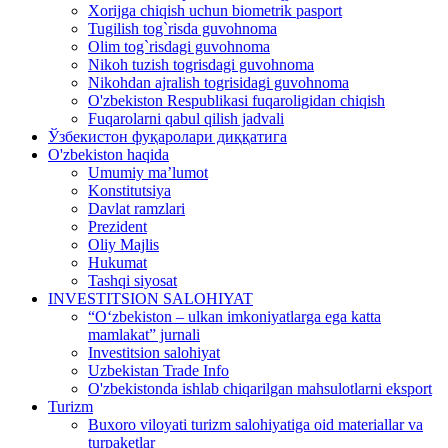
Xorijga chiqish uchun biometrik pasport
Tugilish tog`risda guvohnoma
Olim tog`risdagi guvohnoma
Nikoh tuzish togrisdagi guvohnoma
Nikohdan ajralish togrisidagi guvohnoma
O'zbekiston Respublikasi fuqaroligidan chiqish
Fuqarolarni qabul qilish jadvali
Ўзбекистон фуқаролари диққатига
O'zbekiston haqida
Umumiy ma’lumot
Konstitutsiya
Davlat ramzlari
Prezident
Oliy Majlis
Hukumat
Tashqi siyosat
INVESTITSION SALOHIYAT
“Oʻzbekiston – ulkan imkoniyatlarga ega katta
mamlakat” jurnali
Investitsion salohiyat
Uzbekistan Trade Info
O'zbekistonda ishlab chiqarilgan mahsulotlarni eksport
Turizm
Buxoro viloyati turizm salohiyatiga oid materiallar va
turpaketlar