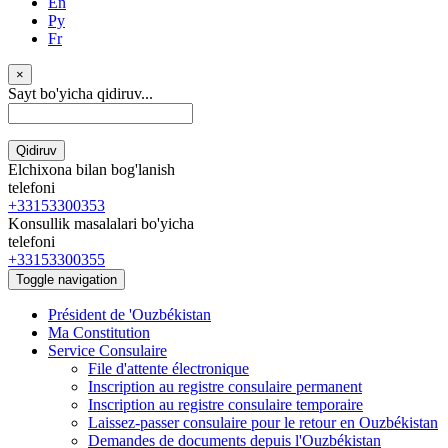
En
Ру
Fr
×
Sayt bo'yicha qidiruv...
Qidiruv
Elchixona bilan bog'lanish
telefoni
+33153300353
Konsullik masalalari bo'yicha
telefoni
+33153300355
Toggle navigation
Président de 'Ouzbékistan
Ma Constitution
Service Consulaire
File d'attente électronique
Inscription au registre consulaire permanent
Inscription au registre consulaire temporaire
Laissez-passer consulaire pour le retour en Ouzbékistan
Demandes de documents depuis l'Ouzbékistan