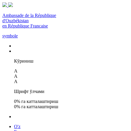
Ambassade de la République
d'Ouzbékistan
en République Française
symbole
Кўриниш
A
A
A
Шрифт ўлчами
0
% га катталаштириш
0
% га катталаштириш
O'z