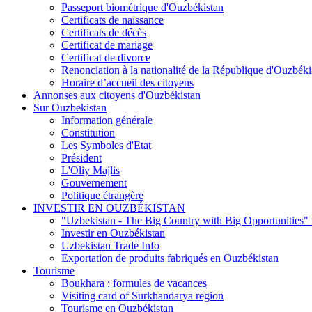
Passeport biométrique d'Ouzbékistan
Certificats de naissance
Certificats de décès
Certificat de mariage
Certificat de divorce
Renonciation à la nationalité de la République d'Ouzbéki
Horaire d’accueil des citoyens
Annonses aux citoyens d'Ouzbékistan
Sur Ouzbekistan
Information générale
Constitution
Les Symboles d'Etat
Président
L'Oliy Majlis
Gouvernement
Politique étrangère
INVESTIR EN OUZBÉKISTAN
"Uzbekistan - The Big Country with Big Opportunities"
Investir en Ouzbékistan
Uzbekistan Trade Info
Exportation de produits fabriqués en Ouzbékistan
Tourisme
Boukhara : formules de vacances
Visiting card of Surkhandarya region
Tourisme en Ouzbékistan