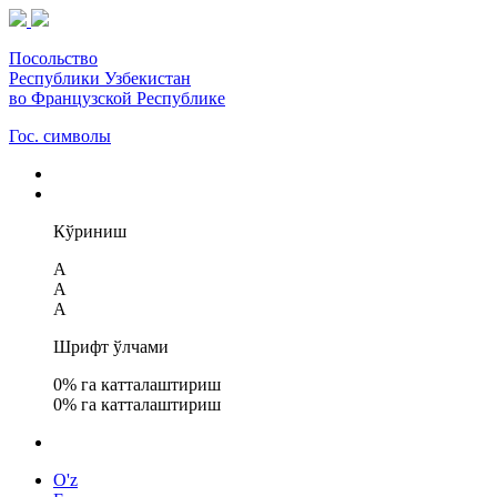
Посольство
Республики Узбекистан
во Французской Республике
Гос. символы
Кўриниш
A
A
A
Шрифт ўлчами
0
% га катталаштириш
0
% га катталаштириш
O'z