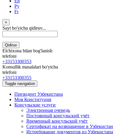
En
Ру
Fr
×
Sayt bo'yicha qidiruv...
Qidiruv
Elchixona bilan bog'lanish
telefoni
+33153300353
Konsullik masalalari bo'yicha
telefoni
+33153300355
Toggle navigation
Президент Узбекистана
Моя Конституция
Консульские услуги
Электронная очередь
Постоянный консульский учёт
Временный консульский учёт
Сертификат на возвращение в Узбекистан
Истребование документов из Узбекистана