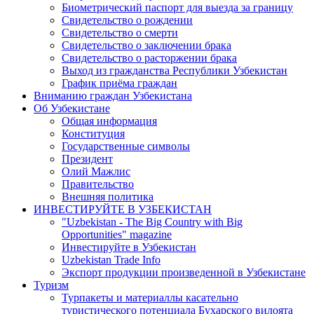
Биометрический паспорт для выезда за границу
Свидетельство о рождении
Свидетельство о смерти
Свидетельство о заключении брака
Свидетельство о расторжении брака
Выход из гражданства Республики Узбекистан
График приёма граждан
Вниманию граждан Узбекистана
Об Узбекистане
Общая информация
Конституция
Государственные символы
Президент
Олий Мажлис
Правительство
Внешняя политика
ИНВЕСТИРУЙТЕ В УЗБЕКИСТАН
"Uzbekistan - The Big Country with Big
Opportunities" magazine
Инвестируйте в Узбекистан
Uzbekistan Trade Info
Экспорт продукции произведенной в Узбекистане
Туризм
Турпакеты и материаллы касательно
туристического потенциала Бухарского вилоята