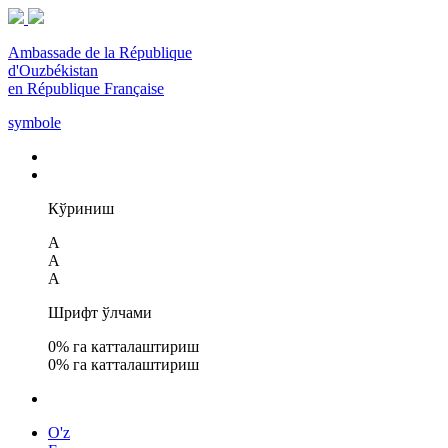
Ambassade de la République
d'Ouzbékistan
en République Française
symbole
Кўриниш
A
A
A
Шрифт ўлчами
0
% га катталаштириш
0
% га катталаштириш
O'z