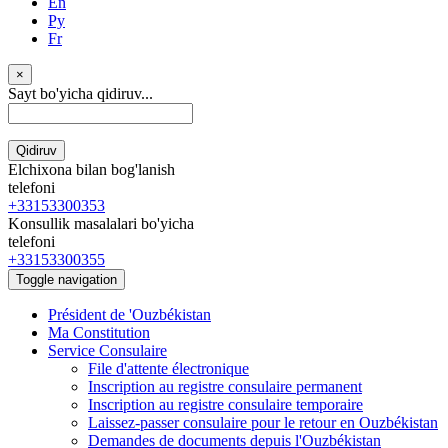
En
Ру
Fr
×
Sayt bo'yicha qidiruv...
Qidiruv
Elchixona bilan bog'lanish
telefoni
+33153300353
Konsullik masalalari bo'yicha
telefoni
+33153300355
Toggle navigation
Président de 'Ouzbékistan
Ma Constitution
Service Consulaire
File d'attente électronique
Inscription au registre consulaire permanent
Inscription au registre consulaire temporaire
Laissez-passer consulaire pour le retour en Ouzbékistan
Demandes de documents depuis l'Ouzbékistan