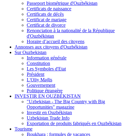
Passeport biométrique d'Ouzbékistan
Certificats de naissance
Certificats de décès
Certificat de mariage
Certificat de divorce
Renonciation à la nationalité de la République
d'Ouzbékistan
Horaire d’accueil des citoyens
Annonses aux citoyens d'Ouzbékistan
Sur Ouzbekistan
Information générale
Constitution
Les Symboles d'Etat
Président
L'Oliy Majlis
Gouvernement
Politique étrangère
INVESTIR EN OUZBÉKISTAN
"Uzbekistan - The Big Country with Big
Opportunities" magazine
Investir en Ouzbékistan
Uzbekistan Trade Info
Exportation de produits fabriqués en Ouzbékistan
Tourisme
Boukhara : formules de vacances