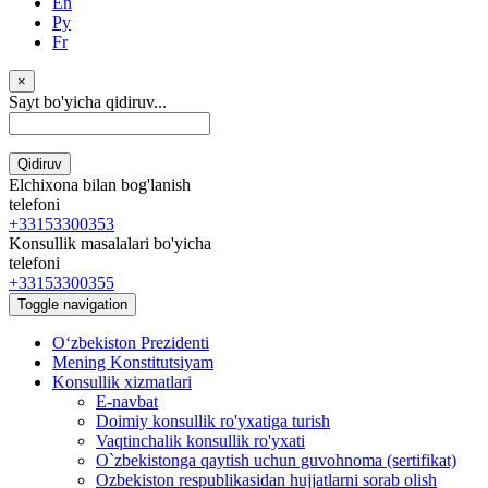
En
Ру
Fr
×
Sayt bo'yicha qidiruv...
Qidiruv
Elchixona bilan bog'lanish
telefoni
+33153300353
Konsullik masalalari bo'yicha
telefoni
+33153300355
Toggle navigation
Oʻzbekiston Prezidenti
Mening Konstitutsiyam
Konsullik xizmatlari
E-navbat
Doimiy konsullik ro'yxatiga turish
Vaqtinchalik konsullik ro'yxati
O`zbekistonga qaytish uchun guvohnoma (sertifikat)
Ozbekiston respublikasidan hujjatlarni sorab olish