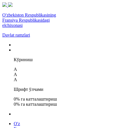
O'zbekiston Respublikasining
Fransiya Respublikasidagi
elchixonasi
Davlat ramzlari
Кўриниш
A
A
A
Шрифт ўлчами
0
% га катталаштириш
0
% га катталаштириш
O'z