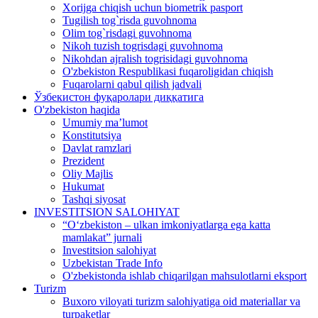
Xorijga chiqish uchun biometrik pasport
Tugilish tog`risda guvohnoma
Olim tog`risdagi guvohnoma
Nikoh tuzish togrisdagi guvohnoma
Nikohdan ajralish togrisidagi guvohnoma
O'zbekiston Respublikasi fuqaroligidan chiqish
Fuqarolarni qabul qilish jadvali
Ўзбекистон фуқаролари диққатига
O'zbekiston haqida
Umumiy ma’lumot
Konstitutsiya
Davlat ramzlari
Prezident
Oliy Majlis
Hukumat
Tashqi siyosat
INVESTITSION SALOHIYAT
“Oʻzbekiston – ulkan imkoniyatlarga ega katta
mamlakat” jurnali
Investitsion salohiyat
Uzbekistan Trade Info
O'zbekistonda ishlab chiqarilgan mahsulotlarni eksport
Turizm
Buxoro viloyati turizm salohiyatiga oid materiallar va
turpaketlar