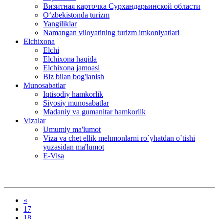
Визитная карточка Сурхандарьинской области
Oʻzbekistonda turizm
Yangiliklar
Namangan viloyatining turizm imkoniyatlari
Elchixona
Elchi
Elchixona haqida
Elchixona jamoasi
Biz bilan bog'lanish
Munosabatlar
Iqtisodiy hamkorlik
Siyosiy munosabatlar
Madaniy va gumanitar hamkorlik
Vizalar
Umumiy ma'lumot
Viza va chet ellik mehmonlarni ro`yhatdan o`tishi
yuzasidan ma'lumot
E-Visa
«
17
18