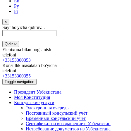
En
Ру
Fr
×
Sayt bo'yicha qidiruv...
Qidiruv
Elchixona bilan bog'lanish
telefoni
+33153300353
Konsullik masalalari bo'yicha
telefoni
+33153300355
Toggle navigation
Президент Узбекистана
Моя Конституция
Консульские услуги
Электронная очередь
Постоянный консульский учёт
Временный консульский учёт
Сертификат на возвращение в Узбекистан
Истребование документов из Узбекистана