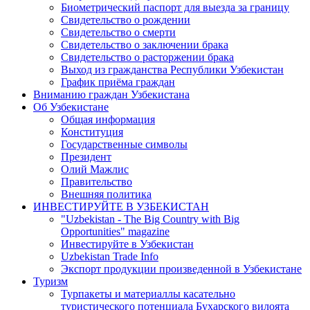
Биометрический паспорт для выезда за границу
Свидетельство о рождении
Свидетельство о смерти
Свидетельство о заключении брака
Свидетельство о расторжении брака
Выход из гражданства Республики Узбекистан
График приёма граждан
Вниманию граждан Узбекистана
Об Узбекистане
Общая информация
Конституция
Государственные символы
Президент
Олий Мажлис
Правительство
Внешняя политика
ИНВЕСТИРУЙТЕ В УЗБЕКИСТАН
"Uzbekistan - The Big Country with Big
Opportunities" magazine
Инвестируйте в Узбекистан
Uzbekistan Trade Info
Экспорт продукции произведенной в Узбекистане
Туризм
Турпакеты и материаллы касательно
туристического потенциала Бухарского вилоята