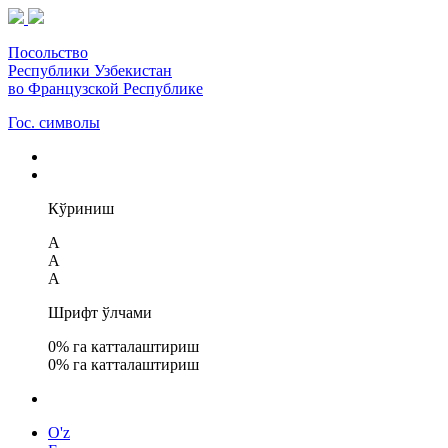
Посольство
Республики Узбекистан
во Французской Республике
Гос. символы
Кўриниш
A
A
A
Шрифт ўлчами
0
% га катталаштириш
0
% га катталаштириш
O'z