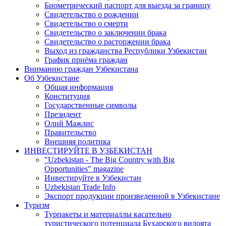
Биометрический паспорт для выезда за границу
Свидетельство о рождении
Свидетельство о смерти
Свидетельство о заключении брака
Свидетельство о расторжении брака
Выход из гражданства Республики Узбекистан
График приёма граждан
Вниманию граждан Узбекистана
Об Узбекистане
Общая информация
Конституция
Государственные символы
Президент
Олий Мажлис
Правительство
Внешняя политика
ИНВЕСТИРУЙТЕ В УЗБЕКИСТАН
"Uzbekistan - The Big Country with Big
Opportunities" magazine
Инвестируйте в Узбекистан
Uzbekistan Trade Info
Экспорт продукции произведенной в Узбекистане
Туризм
Турпакеты и материаллы касательно
туристического потенциала Бухарского вилоята