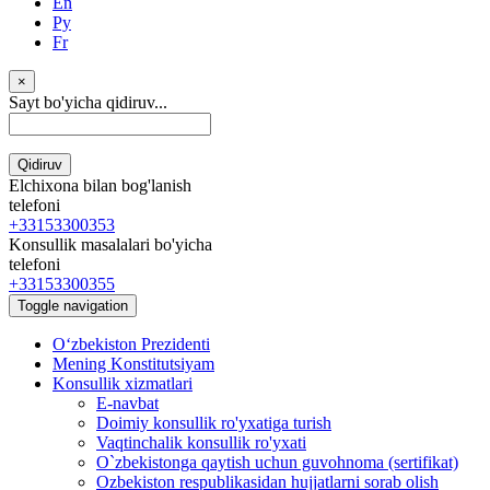
En
Ру
Fr
×
Sayt bo'yicha qidiruv...
Qidiruv
Elchixona bilan bog'lanish
telefoni
+33153300353
Konsullik masalalari bo'yicha
telefoni
+33153300355
Toggle navigation
Oʻzbekiston Prezidenti
Mening Konstitutsiyam
Konsullik xizmatlari
E-navbat
Doimiy konsullik ro'yxatiga turish
Vaqtinchalik konsullik ro'yxati
O`zbekistonga qaytish uchun guvohnoma (sertifikat)
Ozbekiston respublikasidan hujjatlarni sorab olish