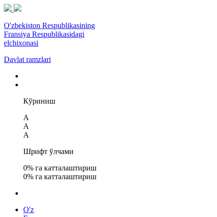
O'zbekiston Respublikasining
Fransiya Respublikasidagi
elchixonasi
Davlat ramzlari
Кўриниш
A
A
A
Шрифт ўлчами
0
% га катталаштириш
0
% га катталаштириш
O'z