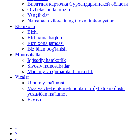
Визитная карточка Сурхандарьинской области
Oʻzbekistonda turizm
Yangiliklar
Namangan viloyatining turizm imkoniyatlari
Elchixona
Elchi
Elchixona haqida
Elchixona jamoasi
Biz bilan bog'lanish
Munosabatlar
Iqtisodiy hamkorlik
Siyosiy munosabatlar
Madaniy va gumanitar hamkorlik
Vizalar
Umumiy ma'lumot
Viza va chet ellik mehmonlarni ro`yhatdan o`tishi
yuzasidan ma'lumot
E-Visa
«
3
4