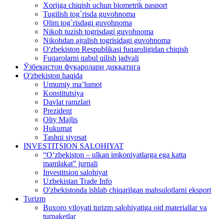
Xorijga chiqish uchun biometrik pasport
Tugilish tog`risda guvohnoma
Olim tog`risdagi guvohnoma
Nikoh tuzish togrisdagi guvohnoma
Nikohdan ajralish togrisidagi guvohnoma
O'zbekiston Respublikasi fuqaroligidan chiqish
Fuqarolarni qabul qilish jadvali
Ўзбекистон фуқаролари диққатига
O'zbekiston haqida
Umumiy ma’lumot
Konstitutsiya
Davlat ramzlari
Prezident
Oliy Majlis
Hukumat
Tashqi siyosat
INVESTITSION SALOHIYAT
“Oʻzbekiston – ulkan imkoniyatlarga ega katta
mamlakat” jurnali
Investitsion salohiyat
Uzbekistan Trade Info
O'zbekistonda ishlab chiqarilgan mahsulotlarni eksport
Turizm
Buxoro viloyati turizm salohiyatiga oid materiallar va
turpaketlar