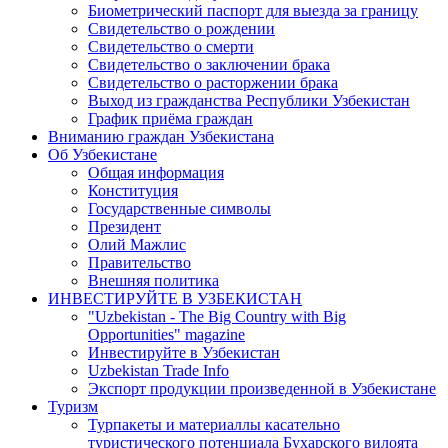
Биометрический паспорт для выезда за границу
Свидетельство о рождении
Свидетельство о смерти
Свидетельство о заключении брака
Свидетельство о расторжении брака
Выход из гражданства Республики Узбекистан
График приёма граждан
Вниманию граждан Узбекистана
Об Узбекистане
Общая информация
Конституция
Государственные символы
Президент
Олий Мажлис
Правительство
Внешняя политика
ИНВЕСТИРУЙТЕ В УЗБЕКИСТАН
"Uzbekistan - The Big Country with Big
Opportunities" magazine
Инвестируйте в Узбекистан
Uzbekistan Trade Info
Экспорт продукции произведенной в Узбекистане
Туризм
Турпакеты и материаллы касательно
туристического потенциала Бухарского вилоята