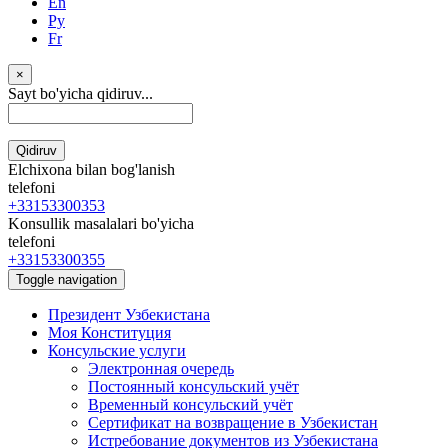
En
Ру
Fr
×
Sayt bo'yicha qidiruv...
Qidiruv
Elchixona bilan bog'lanish
telefoni
+33153300353
Konsullik masalalari bo'yicha
telefoni
+33153300355
Toggle navigation
Президент Узбекистана
Моя Конституция
Консульские услуги
Электронная очередь
Постоянный консульский учёт
Временный консульский учёт
Сертификат на возвращение в Узбекистан
Истребование документов из Узбекистана