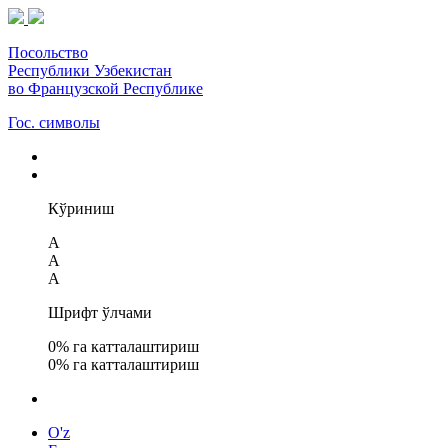
Посольство
Республики Узбекистан
во Французской Республике
Гос. символы
Кўриниш
A
A
A
Шрифт ўлчами
0
% га катталаштириш
0
% га катталаштириш
O'z