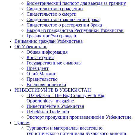
Биометрический паспорт для выезда за границу
Свидетельство о рождении
Свидетельство о смерти
Свидетельство о заключении брака
Свидетельство о расторжении брака
Выход из гражданства Республики Узбекистан
График приёма граждан
Вниманию граждан Узбекистана
Об Узбекистане
Общая информация
Конституция
Государственные символы
Президент
Олий Мажлис
Правительство
Внешняя политика
ИНВЕСТИРУЙТЕ В УЗБЕКИСТАН
"Uzbekistan - The Big Country with Big
Opportunities" magazine
Инвестируйте в Узбекистан
Uzbekistan Trade Info
Экспорт продукции произведенной в Узбекистане
Туризм
Турпакеты и материаллы касательно
туристического потенциала Бухарского вилоята