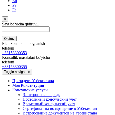
En
Ру
Fr
×
Sayt bo'yicha qidiruv...
Qidiruv
Elchixona bilan bog'lanish
telefoni
+33153300353
Konsullik masalalari bo'yicha
telefoni
+33153300355
Toggle navigation
Президент Узбекистана
Моя Конституция
Консульские услуги
Электронная очередь
Постоянный консульский учёт
Временный консульский учёт
Сертификат на возвращение в Узбекистан
Истребование документов из Узбекистана