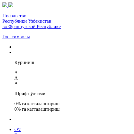
Посольство
Республики Узбекистан
во Французской Республике
Гос. символы
Кўриниш
A
A
A
Шрифт ўлчами
0
% га катталаштириш
0
% га катталаштириш
O'z